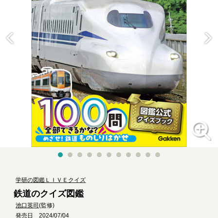
学研の図鑑ＬＩＶＥクイズ
鉄道のクイズ図鑑
池口英司
(監修)
発売日 2024/07/04