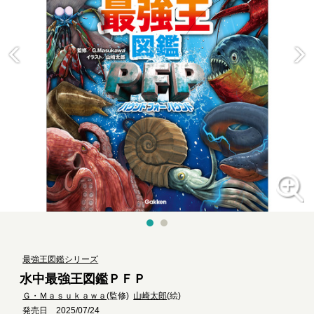
最強王図鑑シリーズ
水中最強王図鑑ＰＦＰ
Ｇ・Ｍａｓｕｋａｗａ
(監修)
山崎太郎
(絵)
発売日 2025/07/24