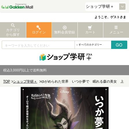
ようこそ、ゲストさま
カテゴリ
ログイン
無料会員登録
カート
メニュー
から探す
税込3,000円以上で送料無料
TOP
ショップ学研＋
ゆがめられた世界 いつか夢で 眠れる森の美女 上