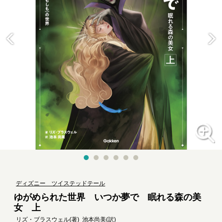
ディズニー ツイステッドテール
ゆがめられた世界 いつか夢で 眠れる森の美
女 上
リズ・ブラスウェル
(著)
池本尚美
(訳)