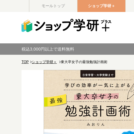
モールトップ
ショップ学研＋
税込3,000円以上で送料無料
TOP
ショップ学研＋
東大卒女子の最強勉強計画術