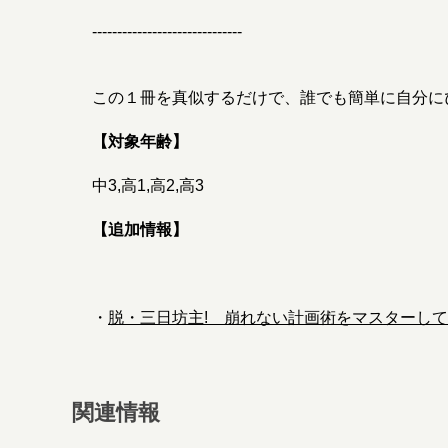
------------------------------
この１冊を真似するだけで、誰でも簡単に自分に
【対象年齢】
中3,高1,高2,高3
【追加情報】
・
脱・三日坊主! 崩れない計画術をマスターして
関連情報