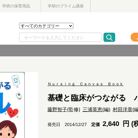
学研の保育用品
学研のプライム講座
Ｎｕｒｓｉｎｇ Ｃａｎｖａｓ Ｂｏｏｋ
基礎と臨床がつながる 
藤野智子
(監修)
三浦英恵
(編)
村田洋章
(
2,640
円 (
定価
発売日 2014/12/27