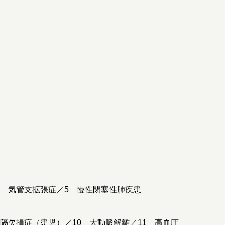
4 気管支拡張症／5 慢性閉塞性肺疾患
隔欠損症（患児）／10 大動脈解離／11 高血圧