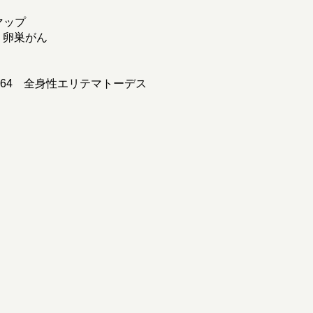
マップ
 卵巣がん
／64 全身性エリテマトーデス