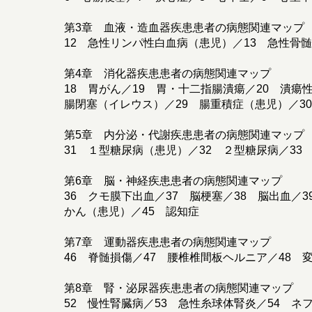
第3章 血液・造血器疾患患者の病態関連マップ
12 急性リンパ性白血病（患児）／13 急性骨髄
第4章 消化器疾患患者の病態関連マップ
18 胃がん／19 胃・十二指腸潰瘍／20 潰瘍
腸閉塞（イレウス）／29 腸重積症（患児）／3
第5章 内分泌・代謝疾患患者の病態関連マップ
31 １型糖尿病（患児）／32 ２型糖尿病／33
第6章 脳・神経疾患患者の病態関連マップ
36 クモ膜下出血／37 脳梗塞／38 脳出血／
かん（患児）／45 認知症
第7章 運動器疾患患者の病態関連マップ
46 脊髄損傷／47 腰椎椎間板ヘルニア／48 
第8章 腎・泌尿器疾患患者の病態関連マップ
52 慢性腎臓病／53 急性糸球体腎炎／54 ネ