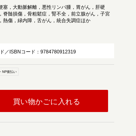
梗塞，大動脈解離，悪性リンパ腫，胃がん，肝硬
，脊髄損傷，骨粗鬆症，腎不全，前立腺がん，子宮
，熱傷，緑内障，舌がん，統合失調症ほか
ド／ISBNコード：9784780912319
・NP後払い
買い物かごに入れる