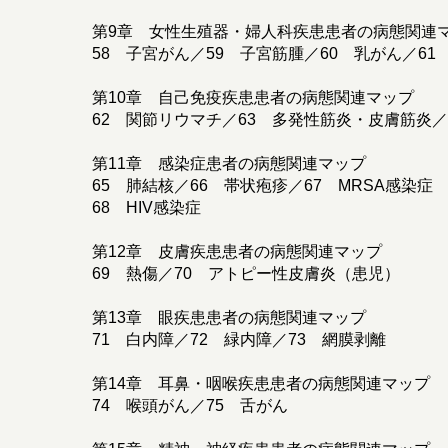
第9章 女性生殖器・婦人科疾患患者の病態関連
58 子宮がん／59 子宮筋腫／60 乳がん／61
第10章 自己免疫疾患患者の病態関連マップ
62 関節リウマチ／63 多発性筋炎・皮膚筋炎
第11章 感染症患者の病態関連マップ
65 肺結核／66 帯状疱疹／67 MRSA感染症
68 HIV感染症
第12章 皮膚疾患患者の病態関連マップ
69 熱傷／70 アトピー性皮膚炎（患児）
第13章 眼疾患患者の病態関連マップ
71 白内障／72 緑内障／73 網膜剥離
第14章 耳鼻・咽喉疾患患者の病態関連マップ
74 喉頭がん／75 舌がん