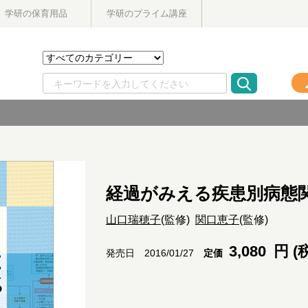
学研の保育用品
学研のプライム講座
経過がみえる疾患別病態
山口瑞穂子
(監修)
関口恵子
(監修)
3,080
円 (
定価
発売日 2016/01/27