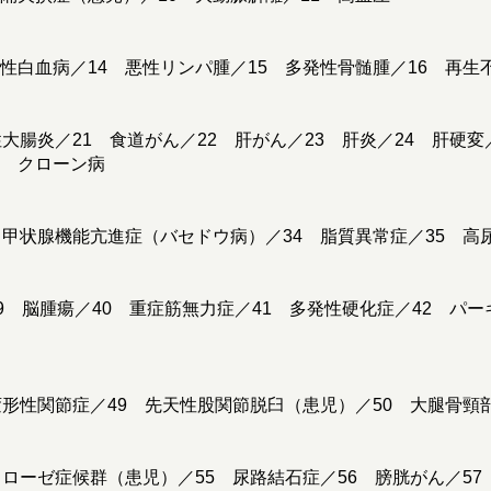
性白血病／14 悪性リンパ腫／15 多発性骨髄腫／16 再生
性大腸炎／21 食道がん／22 肝がん／23 肝炎／24 肝硬変
0 クローン病
 甲状腺機能亢進症（バセドウ病）／34 脂質異常症／35 高
39 脳腫瘍／40 重症筋無力症／41 多発性硬化症／42 パ
変形性関節症／49 先天性股関節脱臼（患児）／50 大腿骨頸部
フローゼ症候群（患児）／55 尿路結石症／56 膀胱がん／5