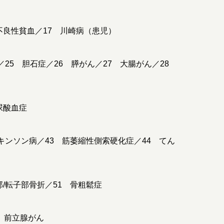
不良性貧血／17 川崎病（患児）
／25 胆石症／26 膵がん／27 大腸がん／28
尿酸血症
ーキンソン病／43 筋萎縮性側索硬化症／44 てん
/転子部骨折／51 骨粗鬆症
7 前立腺がん