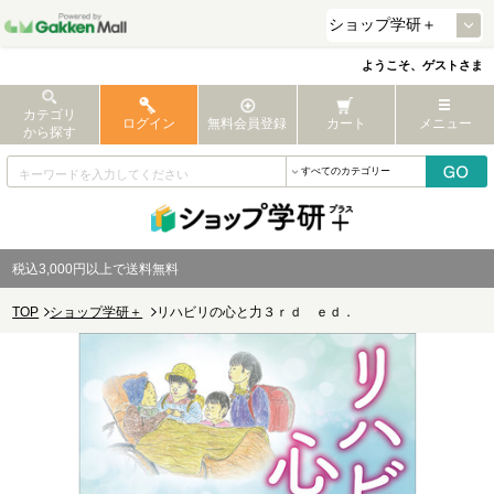
ようこそ、ゲストさま
カテゴリ
ログイン
無料会員登録
カート
メニュー
から探す
税込3,000円以上で送料無料
TOP
ショップ学研＋
リハビリの心と力３ｒｄ ｅｄ．