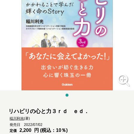
リハビリの心と力３ｒｄ ｅｄ．
稲川利光
(著)
発売日 2022/07/02
2,200
円 (税込：10％)
定価