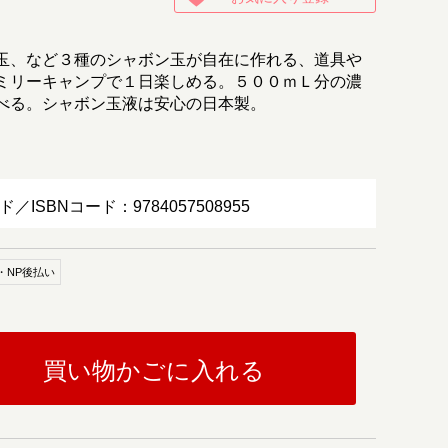
玉、など３種のシャボン玉が自在に作れる、道具や
ミリーキャンプで１日楽しめる。５００ｍＬ分の濃
べる。シャボン玉液は安心の日本製。
ド／ISBNコード：9784057508955
・NP後払い
買い物かごに入れる