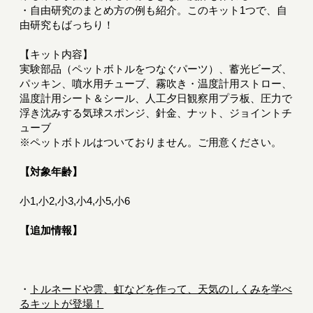
・自由研究のまとめ方の例も紹介。このキット1つで、自
由研究もばっちり！
【キット内容】
実験部品（ペットボトルをつなぐパーツ）、蓄光ビーズ、
パッキン、噴水用チューブ、霧吹き・温度計用ストロー、
温度計用シート＆シール、人工夕日観察用プラ板、圧力で
浮き沈みする気球スポンジ、針金、ナット、ジョイントチ
ューブ
※ペットボトルはついておりません。ご用意ください。
【対象年齢】
小1,小2,小3,小4,小5,小6
【追加情報】
・
トルネードや雲、虹などを作って、天気のしくみを学べ
るキットが登場！