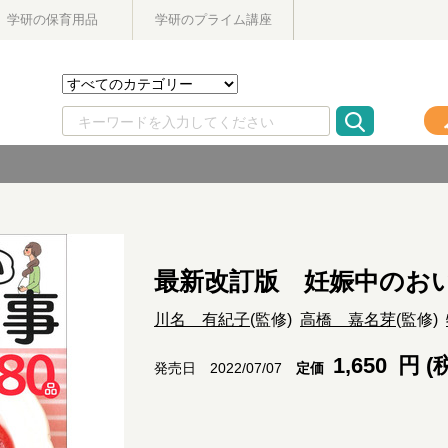
学研の保育用品
学研のプライム講座
最新改訂版 妊娠中のお
川名 有紀子
(監修)
高橋 嘉名芽
(監修)
1,650
円 (
定価
発売日 2022/07/07