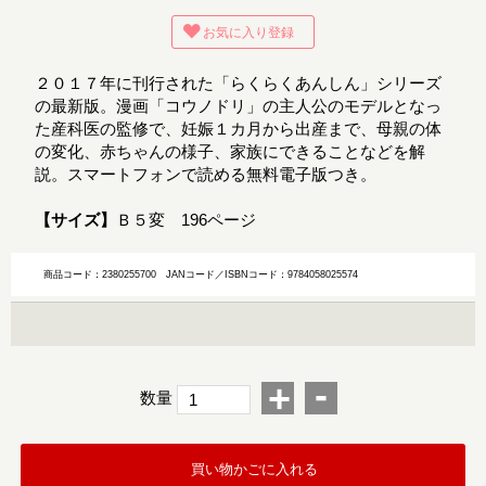
お気に入り登録
２０１７年に刊行された「らくらくあんしん」シリーズ
の最新版。漫画「コウノドリ」の主人公のモデルとなっ
た産科医の監修で、妊娠１カ月から出産まで、母親の体
の変化、赤ちゃんの様子、家族にできることなどを解
説。スマートフォンで読める無料電子版つき。
【サイズ】
Ｂ５変 196ページ
商品コード：2380255700
JANコード／ISBNコード：9784058025574
-
+
数量
買い物かごに入れる