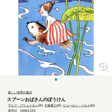
新しい世界の童話
スプーンおばさんのぼうけん
アルフ・プリョイセン
(作)
大塚勇三
(訳)
ビョールン・ベルイ
(絵)
発売日 1968/11/03