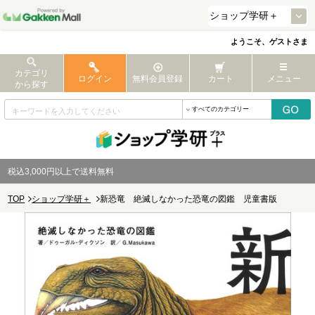
ようこそ、ゲストさま
カテゴリ
ログイン
無料会員登録
カート
メニュー
から探す
税込3,000円以上で送料無料
TOP
ショップ学研＋
新恐竜 絶滅しなかった恐竜の図鑑 児童書版