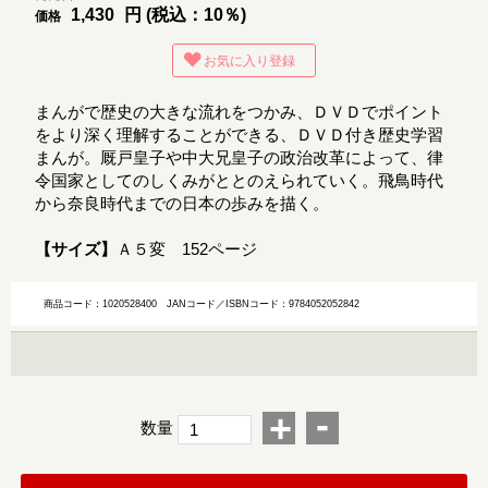
1,430
円 (税込：10％)
価格
お気に入り登録
まんがで歴史の大きな流れをつかみ、ＤＶＤでポイント
をより深く理解することができる、ＤＶＤ付き歴史学習
まんが。厩戸皇子や中大兄皇子の政治改革によって、律
令国家としてのしくみがととのえられていく。飛鳥時代
から奈良時代までの日本の歩みを描く。
【サイズ】
Ａ５変 152ページ
商品コード：1020528400
JANコード／ISBNコード：9784052052842
-
+
数量