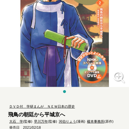
ＤＶＤ付 学研まんが ＮＥＷ日本の歴史
飛鳥の朝廷から平城京へ
大石 学
(監修)
早川万年
(監修)
河伯りょう
(漫画)
榎本事務所
(原作)
発売日 2021/02/18