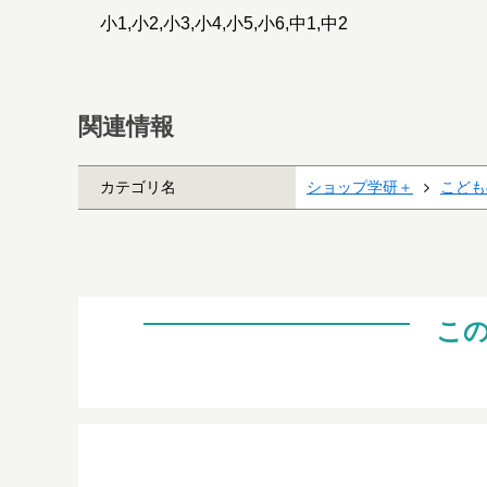
小1,小2,小3,小4,小5,小6,中1,中2
関連情報
カテゴリ名
ショップ学研＋
こども
こ