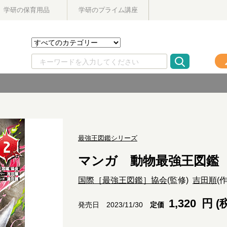
学研の保育用品
学研のプライム講座
最強王図鑑シリーズ
マンガ 動物最強王図鑑
国際［最強王図鑑］協会
(監修)
吉田順
(
1,320
円 (
定価
発売日 2023/11/30