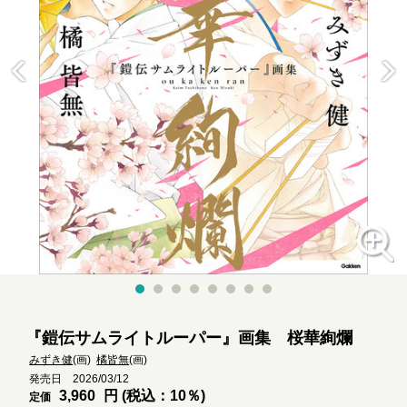
『鎧伝サムライトルーパー』画集 桜華絢爛
みずき健
(画)
橘皆無
(画)
発売日 2026/03/12
3,960
円 (税込：10％)
定価