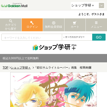
ようこそ、ゲストさま
カテゴリ
ログイン
無料会員登録
カート
メニュー
から探す
税込3,000円以上で送料無料
TOP
ショップ学研＋
『鎧伝サムライトルーパー』画集 桜華絢爛