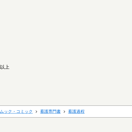
歳以上
ムック・コミック
看護専門書
看護過程