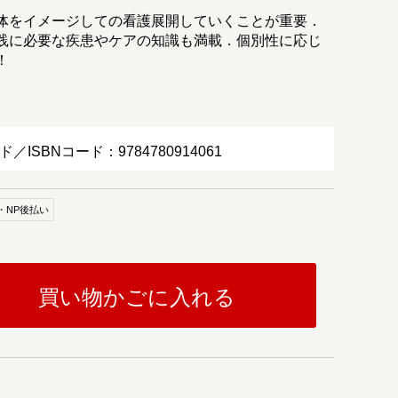
体をイメージしての看護展開していくことが重要．
践に必要な疾患やケアの知識も満載．個別性に応じ
！
ド／ISBNコード：9784780914061
・NP後払い
買い物かごに入れる