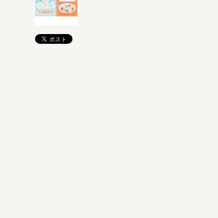
詳細説明
【内容紹介】
教室の中には、たくさんの当たり前があることを
好き嫌い、ジェンダー観、家庭環境、過ごしやす
難しい内容はなし！イラストたっぷりでわかりや
【絵本のように読める図鑑 】
ここはいつもの教室。けれど、小さな“モヤモヤ