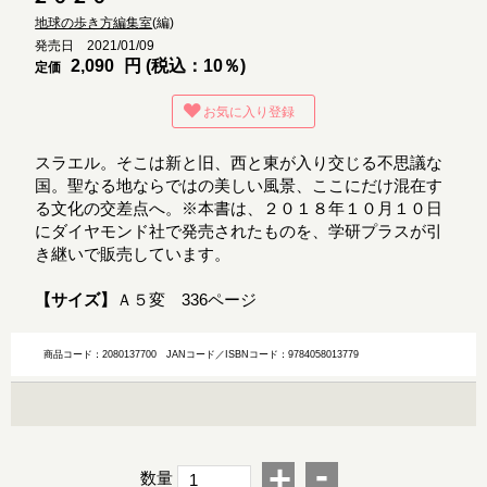
地球の歩き方編集室
(編)
発売日 2021/01/09
2,090
円 (税込：10％)
定価
お気に入り登録
スラエル。そこは新と旧、西と東が入り交じる不思議な
国。聖なる地ならではの美しい風景、ここにだけ混在す
る文化の交差点へ。※本書は、２０１８年１０月１０日
にダイヤモンド社で発売されたものを、学研プラスが引
き継いで販売しています。
【サイズ】
Ａ５変 336ページ
商品コード：2080137700
JANコード／ISBNコード：9784058013779
-
+
数量