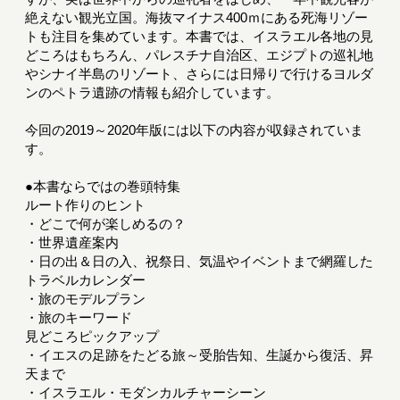
絶えない観光立国。海抜マイナス400ｍにある死海リゾー
トも注目を集めています。本書では、イスラエル各地の見
どころはもちろん、パレスチナ自治区、エジプトの巡礼地
やシナイ半島のリゾート、さらには日帰りで行けるヨルダ
ンのペトラ遺跡の情報も紹介しています。
今回の2019～2020年版には以下の内容が収録されていま
す。
●本書ならではの巻頭特集
ルート作りのヒント
・どこで何が楽しめるの？
・世界遺産案内
・日の出＆日の入、祝祭日、気温やイベントまで網羅した
トラベルカレンダー
・旅のモデルプラン
・旅のキーワード
見どころピックアップ
・イエスの足跡をたどる旅～受胎告知、生誕から復活、昇
天まで
・イスラエル・モダンカルチャーシーン