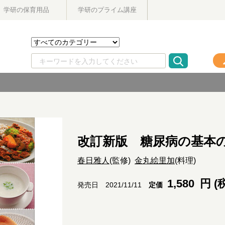
学研の保育用品
学研のプライム講座
改訂新版 糖尿病の基本
春日雅人
(監修)
金丸絵里加
(料理)
1,580
円 (
定価
発売日 2021/11/11