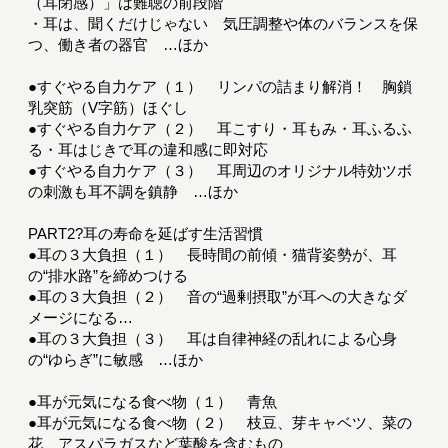
（耳閉感）」は難聴の前段階
・耳は、聞くだけじゃない 気圧調整や体のバランスを保
つ、働き者の器官 …ほか
●すぐやる自力ケア（１） リンパの詰まり解消！ 胸鎖
乳突筋（V字筋）ほぐし
●すぐやる自力ケア（２） 耳こすり・耳もみ・耳ふるふ
る・耳はじきで耳の違和感に即対応
●すぐやる自力ケア（３） 耳周辺のオリジナル特効ツボ
の刺激も耳不調を鎮静 …ほか
PART2?耳の寿命を延ばす生活習慣
●耳の３大負担（１） 長時間の前傾・猫背姿勢が、耳
の“排水路”を締めつける
●耳の３大負担（２） 音の“過剰摂取”が耳への大きなダ
メージになる…
●耳の３大負担（３） 耳は自律神経の乱れによる心身
の“ゆらぎ”に敏感 …ほか
●耳が元気になる食べ物（１） 青魚
●耳が元気になる食べ物（２） 枝豆、芽キャベツ、菜の
花、アスパラガスなど葉酸を含むもの