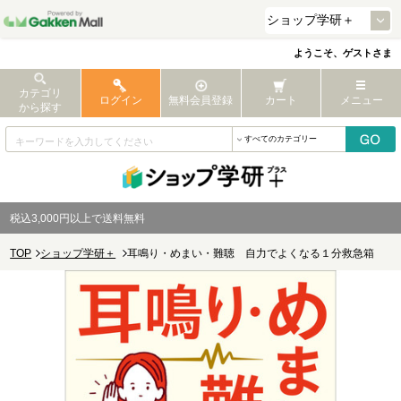
ようこそ、ゲストさま
カテゴリ
ログイン
無料会員登録
カート
メニュー
から探す
税込3,000円以上で送料無料
TOP
ショップ学研＋
耳鳴り・めまい・難聴 自力でよくなる１分救急箱