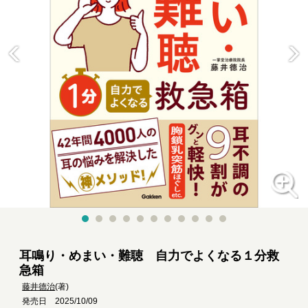
耳鳴り・めまい・難聴 自力でよくなる１分救
急箱
藤井德治
(著)
発売日 2025/10/09