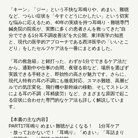
「キーン」「ジー」という不快な耳鳴りや、めまい、難聴
など、つらい症状を「今すぐどうにかしたい」という切実
な悩みに応えるため、40年の実績を持つ耳鳴り・難聴専門
鍼灸院の院長が、実際に多くの患者さんを救ってきた”自
分でできる1分耳不調改善法”を大公開。東洋医学の知恵
と、現代の医学的アプローチである西洋医学の「いいとこ
どり」をしたセルフケア法を一冊にまとめました。
「耳の救急箱」と銘打った、わずか1分でできるケア法だ
から、通勤中や仕事の合間、夜寝る前など、場所を選ばず
実践できる手軽さと、即効性の高さが魅力です。さらに、
現代人特有の耳の不調にも徹底対応。スマホ難聴、高層ビ
ルでの気圧変化、飛行機や新幹線の移動、そしてストレス
による耳の不調（耳精疲労）など、さまざまな原因で起こ
る症状に合わせた専門的なケア法も詳しく解説していま
す。
【本書の主な内容】
PART1?耳鳴り めまい 難聴がよくなる！ 1分耳ケア
・放っておかないで！「耳鳴り」「めまい」「耳詰まり