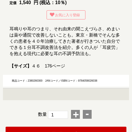
1,540
円 (税込：10％)
定価
お気に入り登録
耳鳴りや耳のつまり、それ由来の聞こえづらさ、めまい
は薬や通院で改善しないことも。東京・新橋でそんな多
くの患者を４０年治療してきた著者が行きついた自分で
できる１分耳不調改善法を紹介。多くの人が「耳疲労」
を抱える現代に必要な耳の不調予防法も。
【サイズ】
４６ 176ページ
商品コード：2380260300
JANコード／ISBNコード：9784058026038
-
+
数量