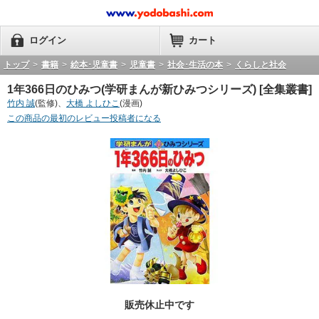
ログイン
カート
トップ
>
書籍
>
絵本･児童書
>
児童書
>
社会･生活の本
>
くらしと社会
1年366日のひみつ(学研まんが新ひみつシリーズ) [全集叢書]
竹内 誠
(監修)、
大橋 よしひこ
(漫画)
この商品の最初のレビュー投稿者になる
販売休止中です