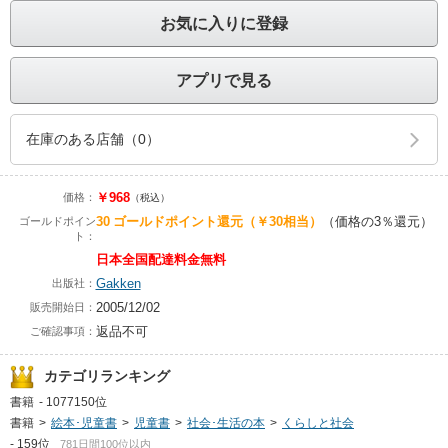
お気に入りに登録
アプリで見る
在庫のある店舗（0）
￥968
価格：
（税込）
30
ゴールドポイント還元
（￥30相当）
（価格の3％還元）
ゴールドポイン
ト：
日本全国配達料金無料
Gakken
出版社：
2005/12/02
販売開始日：
返品不可
ご確認事項：
カテゴリランキング
書籍
-
1077150位
書籍
>
絵本･児童書
>
児童書
>
社会･生活の本
>
くらしと社会
-
159位
781日間100位以内