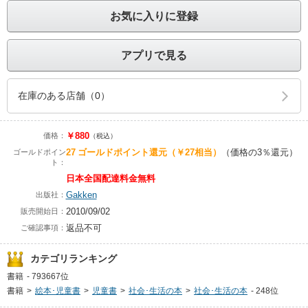
お気に入りに登録
アプリで見る
在庫のある店舗（0）
￥880
価格：
（税込）
27
ゴールドポイント還元
（￥27相当）
（価格の3％還元）
ゴールドポイン
ト：
日本全国配達料金無料
Gakken
出版社：
2010/09/02
販売開始日：
返品不可
ご確認事項：
カテゴリランキング
書籍
-
793667位
書籍
>
絵本･児童書
>
児童書
>
社会･生活の本
>
社会･生活の本
-
248位