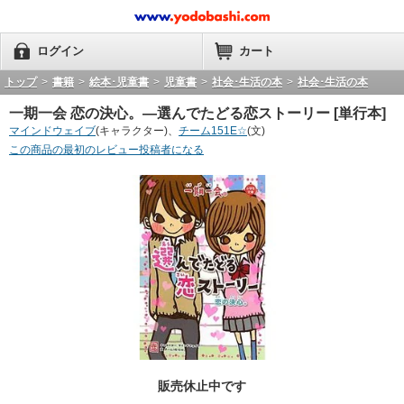
ログイン
カート
トップ
>
書籍
>
絵本･児童書
>
児童書
>
社会･生活の本
>
社会･生活の本
一期一会 恋の決心。―選んでたどる恋ストーリー [単行本]
マインドウェイブ
(キャラクター)、
チーム151E☆
(文)
この商品の最初のレビュー投稿者になる
販売休止中です