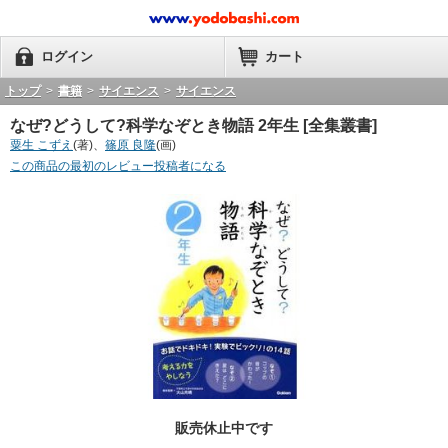
ログイン
カート
トップ
>
書籍
>
サイエンス
>
サイエンス
なぜ?どうして?科学なぞとき物語 2年生 [全集叢書]
粟生 こずえ
(著)、
篠原 良隆
(画)
この商品の最初のレビュー投稿者になる
販売休止中です