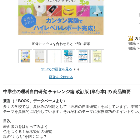
カ
書籍
画像にマウスを合わせると上部に表示
書籍
すべての画像を見る
（6）
画像を投稿する
中学生の理科自由研究 チャレンジ編 改訂版 [単行本] の 商品概要
要旨（「BOOK」データベースより）
多くの学校では、夏休みの宿題として「理科の自由研究」を出しています。本書
テーマを具体的に紹介しています。それぞれのテーマに実験成功のポイントやレ
目次
表面張力をはかってみよう
色をつくる！草木染めの研究
鏡の“くもり”を防ぐには？