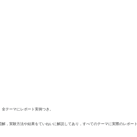
。全テーマにレポート実例つき。
図解，実験方法や結果をていねいに解説してあり，すべてのテーマに実際のレポー