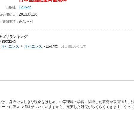
Gakken
出版社：
2013/06/20
販売開始日：
返品不可
ご確認事項：
テゴリランキング
489321位
サイエンス
サイエンス
1647位
51日間100位以内
では、身近でふしぎな現象をはじめ、中学理科の学習に関連した研究や表面張力、
ポートに役立つ情報がついていますから、充実した研究がらくらくできます。やっ