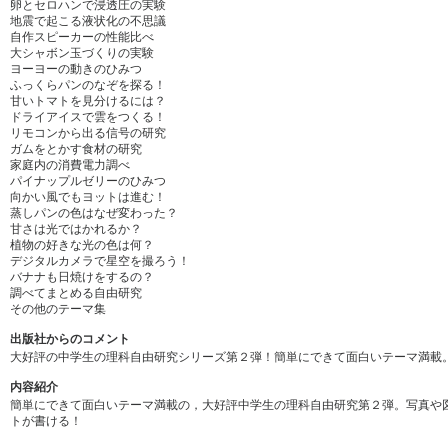
卵とセロハンで浸透圧の実験
地震で起こる液状化の不思議
自作スピーカーの性能比べ
大シャボン玉づくりの実験
ヨーヨーの動きのひみつ
ふっくらパンのなぞを探る！
甘いトマトを見分けるには？
ドライアイスで雲をつくる！
リモコンから出る信号の研究
ガムをとかす食材の研究
家庭内の消費電力調べ
パイナップルゼリーのひみつ
向かい風でもヨットは進む！
蒸しパンの色はなぜ変わった？
甘さは光ではかれるか？
植物の好きな光の色は何？
デジタルカメラで星空を撮ろう！
バナナも日焼けをするの？
調べてまとめる自由研究
その他のテーマ集
出版社からのコメント
大好評の中学生の理科自由研究シリーズ第２弾！簡単にできて面白いテーマ満載
内容紹介
簡単にできて面白いテーマ満載の，大好評中学生の理科自由研究第２弾。写真や
トが書ける！