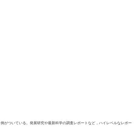
ト例がついている。発展研究や最新科学の調査レポートなど，ハイレベルなレポー