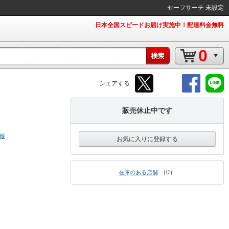
セーフサーチ 未設定
日本全国スピードお届け実施中！配達料金無料
0
シェアする
販売休止中です
報
お気に入りに登録する
0
在庫のある店舗