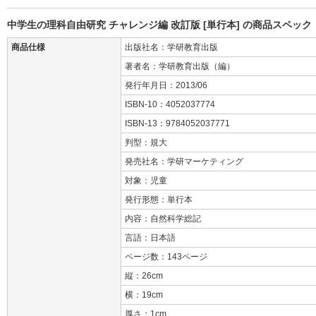
中学生の理科自由研究 チャレンジ編 改訂版 [単行本] の商品スペック
商品仕様
出版社名：学研教育出版
著者名：学研教育出版（編）
発行年月日：2013/06
ISBN-10：4052037774
ISBN-13：9784052037771
判型：規大
発売社名：学研マーケティング
対象：児童
発行形態：単行本
内容：自然科学総記
言語：日本語
ページ数：143ページ
縦：26cm
横：19cm
厚さ：1cm