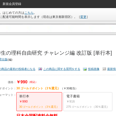
新規会員登録
。はじめての方は
こちら
。
に配達可能時間を表示します（現在は
東京都新宿区
）。
［
変更
］
生の理科自由研究 チャレンジ編 改訂版 [単行本]
育出版
(編)
の商品の最初の投稿者になる
この商品に関する質問をする
投稿画像
最新情
￥990
価格：
（税込）
30
（3％還元）
ドポイント：
ゴールドポイント
（￥30相当）
ォーマット：
単行本
電子書籍
￥990
￥916
30
（3％還元）
275
（30％還元）
ゴールドポイント
ゴールドポイント
日本全国配達料金無料