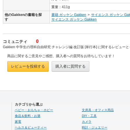
重量：411g
他のGakkenの書籍を探
書籍 ガッケン Gakken
>
サイエンス ガッケン Gak
す
サイエンス ガッケン Gakken
0
コミュニティ
Gakken 中学生の理科自由研究 チャレンジ編 改訂版 [単行本] に関するレビュー
商品に関するご意見やご感想、購入者への質問をお待ちしています！
レビューを投稿する
購入者に質問する
カテゴリから選ぶ
ベビー・おもちゃ・ホビー
文房具・オフィス用品
食品＆飲料・お酒
DIY・工具
家電
カメラ
ヘルス＆ビューティー
時計・ジュエリー