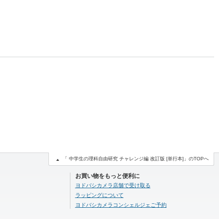
「 中学生の理科自由研究 チャレンジ編 改訂版 [単行本]」のTOPへ
お買い物をもっと便利に
ヨドバシカメラ店舗で受け取る
ラッピングについて
ヨドバシカメラコンシェルジェご予約