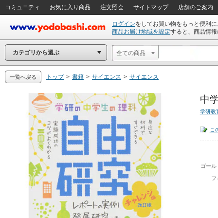
コミュニティ
お気に入り商品
注文照会
サイトマップ
店舗のご案内
ログイン
をしてお買い物をもっと便利に
商品お届け地域を設定
すると、商品情報
カテゴリから選ぶ
全ての商品
トップ
>
書籍
>
サイエンス
>
サイエンス
一覧へ戻る
中学
学研教
こ
ゴール
フ