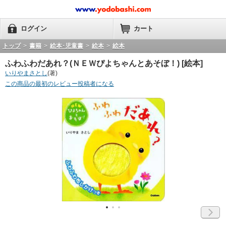
ログイン
カート
トップ
>
書籍
>
絵本･児童書
>
絵本
>
絵本
ふわふわだあれ？(ＮＥＷぴよちゃんとあそぼ！) [絵本]
いりやまさとし
(著)
この商品の最初のレビュー投稿者になる