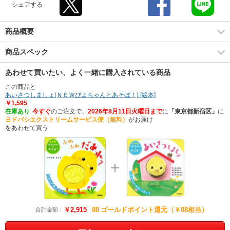
シェアする
商品概要
商品スペック
あわせて買いたい、よく一緒に購入されている商品
この商品と
あいさつしましょ(ＮＥＷぴよちゃんとあそぼ！) [絵本]
￥1,595
在庫あり
今すぐ
のご注文で、
2026年8月11日火曜日まで
に
「東京都新宿区」
に
ヨドバシエクストリームサービス便（無料）
がお届け
をあわせて買う
￥2,915
88
ゴールドポイント還元（￥88相当）
合計金額：