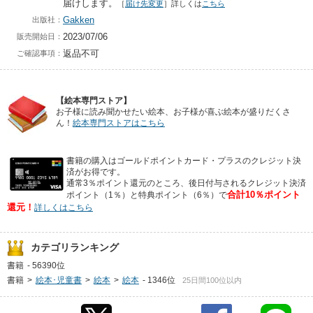
届けします。
［
届け先変更
］詳しくは
こちら
Gakken
出版社：
2023/07/06
販売開始日：
返品不可
ご確認事項：
【絵本専門ストア】
お子様に読み聞かせたい絵本、お子様が喜ぶ絵本が盛りだくさ
ん！
絵本専門ストアはこちら
書籍の購入はゴールドポイントカード・プラスのクレジット決
済がお得です。
通常3％ポイント還元のところ、後日付与されるクレジット決済
合計10％ポイント
ポイント（1％）と特典ポイント（6％）で
還元！
詳しくはこちら
カテゴリランキング
書籍
-
56390位
書籍
>
絵本･児童書
>
絵本
>
絵本
-
1346位
25日間100位以内