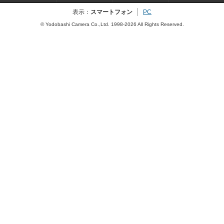
表示：
スマートフォン
PC
© Yodobashi Camera Co.,Ltd. 1998-2026 All Rights Reserved.