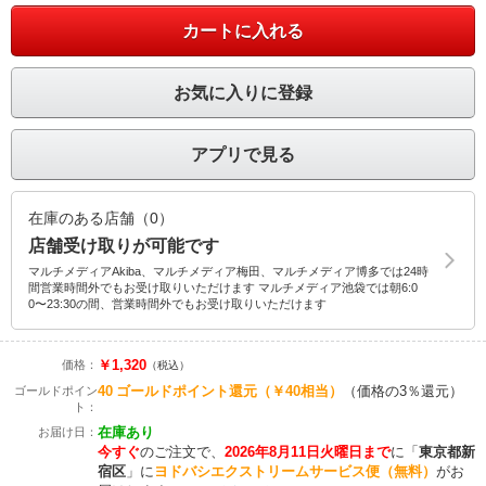
カートに入れる
お気に入りに登録
アプリで見る
在庫のある店舗（0）
店舗受け取りが可能です
マルチメディアAkiba、マルチメディア梅田、マルチメディア博多では24時
間営業時間外でもお受け取りいただけます マルチメディア池袋では朝6:0
0〜23:30の間、営業時間外でもお受け取りいただけます
￥1,320
価格：
（税込）
40
ゴールドポイント還元
（￥40相当）
（価格の3％還元）
ゴールドポイン
ト：
在庫あり
お届け日：
今すぐ
のご注文で、
2026年8月11日火曜日まで
に
「
東京都新
宿区
」に
ヨドバシエクストリームサービス便（無料）
がお