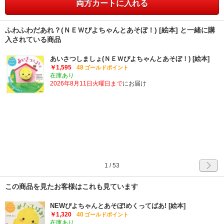
両方カートに入れる
ふわふわだあれ？(ＮＥＷぴよちゃんとあそぼ！) [絵本] と一緒に購
入されている商品
あいさつしましょ(ＮＥＷぴよちゃんとあそぼ！) [絵本]
￥1,595
48
ゴールドポイント
在庫あり
2026年8月11日火曜日まで
にお届け
1
/
53
この商品を見たお客様はこれも見ています
NEWぴよちゃんとあそぼ!めくってばあ! [絵本]
￥1,320
40
ゴールドポイント
在庫あり