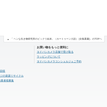
「 ヘンな生き物研究所のビックリ結末。（カートゥーン小説） [全集叢書]」のTOPへ
お買い物をもっと便利に
ヨドバシカメラ店舗で受け取る
ラッピングについて
ヨドバシカメラコンシェルジェご予約
回収
ジの資源リサイクル
力業者様募集