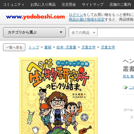
コミュニティ
お気に入り商品
注文照会
サイトマップ
店舗のご案内
ログイン
をしてお買い物をもっと便利に
商品お届け地域を設定
すると、商品情報
カテゴリから選ぶ
全ての商品
トップ
>
書籍
>
絵本･児童書
>
児童文学
>
児童文学
一覧へ戻る
ヘ
叢書
田丸 
こ
ゴール
フ