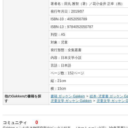
著者名：田丸 雅智（著）／花小金井 正幸（画）
発行年月日：2019/07
ISBN-10：4052050789
ISBN-13：9784052050787
判型：A5
対象：児童
発行形態：全集叢書
内容：日本文学小説
言語：日本語
ページ数：152ページ
縦：21cm
横：15cm
他のGakkenの書籍を探
書籍 ガッケン Gakken
>
絵本･児童書 ガッケン Ga
す
児童文学 ガッケン Gakken
>
児童文学 ガッケン Ga
0
コミュニティ
Gakken ヘンな生き物研究所のビックリ結末。（カートゥーン小説） [全集叢書]