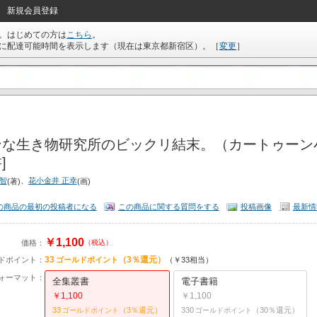
新規会員登録
。はじめての方は
こちら
。
に配達可能時間を表示します（現在は
東京都新宿区
）。
［
変更
］
ンな生き物研究所のビックリ結末。（カートゥーン小
]
雅智
、
花小金井 正幸
(著)
(画)
の商品の最初の投稿者になる
この商品に関する質問をする
投稿画像
最新情
￥1,100
価格：
（税込）
33
（3％還元）
ドポイント：
ゴールドポイント
（￥33相当）
ォーマット：
全集叢書
電子書籍
￥1,100
￥1,100
33
（3％還元）
330
（30％還元）
ゴールドポイント
ゴールドポイント