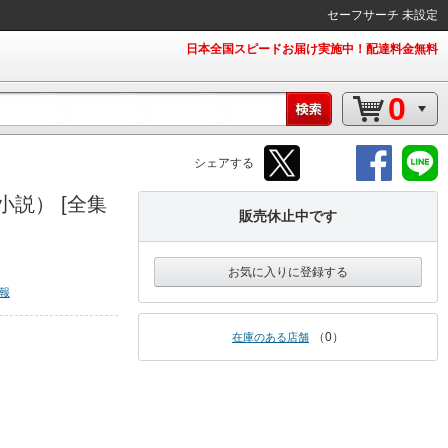
セーフサーチ 未設定
日本全国スピードお届け実施中！配達料金無料
0
シェアする
説） [全集
販売休止中です
お気に入りに登録する
報
0
在庫のある店舗