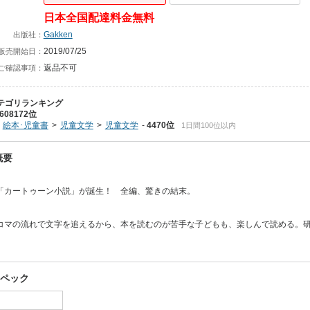
日本全国配達料金無料
Gakken
出版社：
2019/07/25
販売開始日：
返品不可
ご確認事項：
テゴリランキング
608172位
絵本･児童書
児童文学
児童文学
4470位
1日間100位以内
概要
「カートゥーン小説」が誕生！ 全編、驚きの結末。
コマの流れで文字を追えるから、本を読むのが苦手な子どもも、楽しんで読める。
スペック