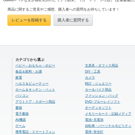
商品に関するご意見やご感想、購入者への質問をお待ちしています！
レビューを投稿する
購入者に質問する
カテゴリから選ぶ
ベビー・おもちゃ・ホビー
文房具・オフィス用品
食品＆飲料・お酒
DIY・工具
家電
カメラ
ヘルス＆ビューティー
時計・ジュエリー
ホーム＆キッチン・ペット
カー＆バイク用品
パソコン
ファッション・バッグ
アウトドア・スポーツ用品
DVD･ブルーレイソフト
書籍
オーディオソフト
電子書籍
メモリーカード・記録メディア
AV機器
電池･充電池
ゲーム
自転車・パーソナルモビリティ
携帯電話・スマートフォン
電球･蛍光灯