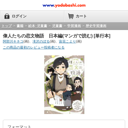
ログイン
カート
トップ
>
書籍
>
絵本･児童書
>
児童書
>
学習漫画
>
歴史学習漫画
偉人たちの恋文物語 日本編(マンガで読む) [単行本]
阿部川キネコ
(画)、
滝沢のぼる
(画)、
宙花こより
(画)
この商品の最初のレビュー投稿者になる
フォーマット