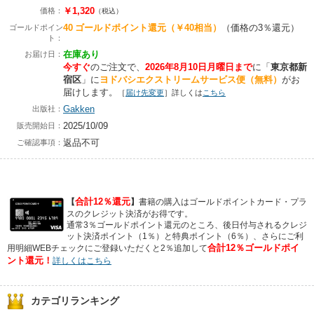
￥1,320
価格：
（税込）
40
ゴールドポイント還元
（￥40相当）
（価格の3％還元）
ゴールドポイン
ト：
在庫あり
お届け日：
今すぐ
のご注文で、
2026年8月10日月曜日まで
に
「
東京都新
宿区
」に
ヨドバシエクストリームサービス便（無料）
がお
届けします。
［
届け先変更
］詳しくは
こちら
Gakken
出版社：
2025/10/09
販売開始日：
返品不可
ご確認事項：
合計12％還元
【
】
書籍の購入はゴールドポイントカード・プラ
スのクレジット決済がお得です。
通常3％ゴールドポイント還元のところ、後日付与されるクレジ
ット決済ポイント（1％）と特典ポイント（6％）、さらにご利
合計12％ゴールドポイ
用明細WEBチェックにご登録いただくと2％追加して
ント還元！
詳しくはこちら
カテゴリランキング