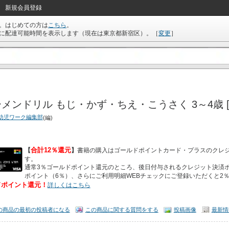
新規会員登録
。はじめての方は
こちら
。
に配達可能時間を表示します（現在は
東京都新宿区
）。
［
変更
］
メンドリル もじ・かず・ちえ・こうさく 3～4歳 
幼児ワーク編集部
(編)
合計12％還元
【
】
書籍の購入はゴールドポイントカード・プラスのクレ
す。
通常3％ゴールドポイント還元のところ、後日付与されるクレジット決済ポ
ポイント（6％）、さらにご利用明細WEBチェックにご登録いただくと2
ドポイント還元！
詳しくはこちら
の商品の最初の投稿者になる
この商品に関する質問をする
投稿画像
最新情