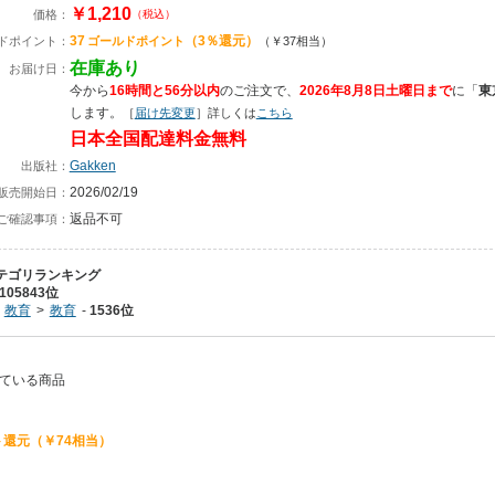
￥1,210
価格：
（税込）
37
（3％還元）
ドポイント：
ゴールドポイント
（￥37相当）
在庫あり
お届け日：
今から
16時間と56分以内
のご注文で、
2026年8月8日土曜日まで
に
「
東
します。
［
届け先変更
］詳しくは
こちら
日本全国配達料金無料
Gakken
出版社：
2026/02/19
販売開始日：
返品不可
ご確認事項：
テゴリランキング
105843位
教育
教育
1536位
れている商品
還元（￥74相当）