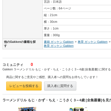
言語：日本語
ページ数：64ページ
縦：21cm
横：30cm
厚さ：1cm
重量：300g
他のGakkenの書籍を探
書籍 ガッケン Gakken
>
教育 ガッケン Gakken
>
す
教育 ガッケン Gakken
0
コミュニティ
Gakken ラーメンドリル もじ・かず・ちえ・こうさく 3～4歳 [全集叢書] に関
商品に関するご意見やご感想、購入者への質問をお待ちしています！
レビューを投稿する
購入者に質問する
ラーメンドリル もじ・かず・ちえ・こうさく 3～4歳 [全集叢書]を