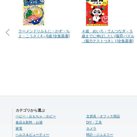
ラーメンドリルもじ・かず・ち
４歳 めいろ・てんつなぎ－５
え・こうさく4～6歳 [全集叢書]
歳までに伸ばしたい(脳育パズル
（脳力テストつき）) [全集叢書]
カテゴリから選ぶ
ベビー・おもちゃ・ホビー
文房具・オフィス用品
食品＆飲料・お酒
DIY・工具
家電
カメラ
ヘルス＆ビューティー
時計・ジュエリー