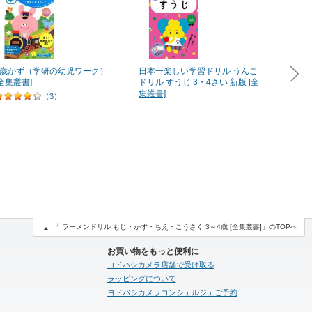
4歳かず（学研の幼児ワーク）
日本一楽しい学習ドリル うんこ
４歳 
[全集叢書]
ドリル すうじ 3・4さい 新版 [全
るかな(
集叢書]
叢書]
（
3
）
「 ラーメンドリル もじ・かず・ちえ・こうさく 3～4歳 [全集叢書]」のTOPへ
お買い物をもっと便利に
ヨドバシカメラ店舗で受け取る
ラッピングについて
ヨドバシカメラコンシェルジェご予約