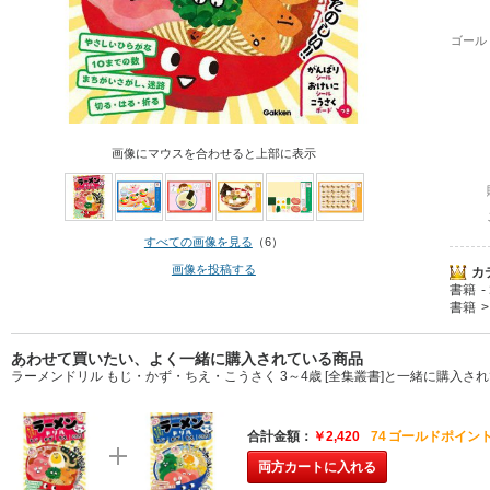
ゴール
画像にマウスを合わせると上部に表示
すべての画像を見る
（6）
画像を投稿する
カ
書籍
書籍
あわせて買いたい、よく一緒に購入されている商品
ラーメンドリル もじ・かず・ちえ・こうさく 3～4歳 [全集叢書]と一緒に購入さ
合計金額
￥2,420
74
ゴールドポイント
両方カートに入れる