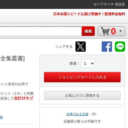
セーフサーチ 未設定
日本全国スピードお届け実施中！配達料金無料
0
シェアする
[全集叢書]
数量
ショッピングカートに入れる
ジット決済がお得で
イント（1％）と特典
お気に入りに登録する
合計12％ゴ
％追加して
0
在庫のある店舗
報
店舗受け取りが可能です