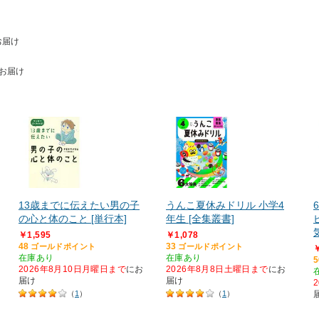
お届け
お届け
13歳までに伝えたい男の子
うんこ夏休みドリル 小学4
の心と体のこと [単行本]
年生 [全集叢書]
￥1,595
￥1,078
48
33
ゴールドポイント
ゴールドポイント
￥
在庫あり
在庫あり
5
2026年8月10日月曜日まで
にお
2026年8月8日土曜日まで
にお
届け
届け
（
1
）
（
1
）