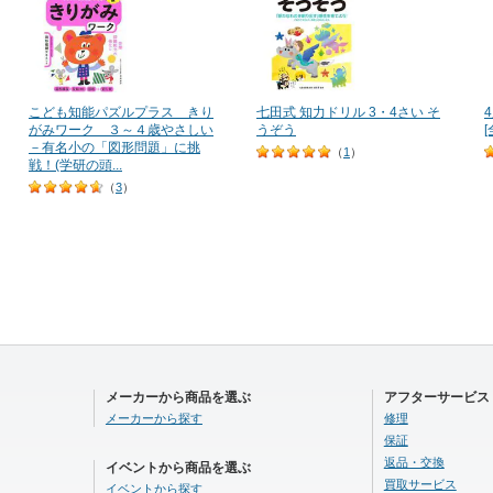
こども知能パズルプラス きり
七田式 知力ドリル 3・4さい そ
がみワーク ３～４歳やさしい
うぞう
－有名小の「図形問題」に挑
（
1
）
戦！(学研の頭...
（
3
）
メーカーから商品を選ぶ
アフターサービス
メーカーから探す
修理
保証
返品・交換
イベントから商品を選ぶ
買取サービス
イベントから探す