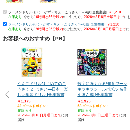
ラーメンドリル もじ・かず・ちえ・こうさく 3～4歳 [全集叢書]
￥1,210
在庫あり
今から
16時間と56分以内
のご注文で、
2026年8月8日土曜日まで
に
ラーメンドリルもじ・かず・ちえ・こうさく4～6歳 [全集叢書]
￥1,210
在庫あり
今から
19時間と26分以内
のご注文で、
2026年8月10日月曜日まで
に
お客様へのおすすめ【PR】
うんこドリルはじめてのこ
数字に強くなる!知育ワーク
うさく 2・3さい―日本一楽
キラキラシールパズル 名作
しい学習ドリル [全集叢書]
えほん編 [全集叢書]
￥1,375
￥1,925
42
58
ゴールドポイント
ゴールドポイント
在庫あり
在庫あり
2026年8月10日月曜日まで
にお
2026年8月8日土曜日まで
にお
届け
届け