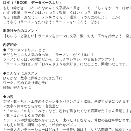
目次（「BOOK」データベースより）
もじ（線がき いろいろなめん；文字読み・書き 「く」「し」をかこう ほか
かず（数量 ラーメンはいくつ？；数量 ぐはいくつ？ ほか）
ちえ（観察 おなじラーメンをつくろう；運筆 うつわにのせよう ほか）
こうさく（ラーメンをたべよう；ラーメンをつくろう ほか）
出版社からのコメント
【ちゅるっと楽しい】ラーメンをテーマに文字・数・ちえ・工作を始めよう！楽
内容紹介
◆『ラーメンドリル』とは
子どもたちに大人気の食べ物、「ラーメン」がドリルに！
ラーメンいっぱいの問題だから、楽しさマシマシ、やる気もアツアツ！
「ラーメン大好き」が「おべんきょうも大好き」になること、間違いなしです。
◆こんな子におススメ
ひらがな・数字に興味が出てきた子に
ワークに初めて取り組む子に
麺類が好きな子に
◆内容
文字・数・ちえ・工作の４ジャンルをバランスよく収録。基礎力が身につきます
＜文字＞簡単なひらがな・言葉遊び
＊「めん」「のり」「みそ」など、思わず書きたくなる言葉がたくさん登場しま
＜数＞１から１０までの数
＊ラーメンや炒飯の数をかぞえたり、比べたりしながら、算数の基礎を学びます
＜ちえ＞迷路・間違いさがし・絵合わせパズル
＊一番大きいチャーシューはどれ？ 一番長い麺は？ などの問題で、観察力・