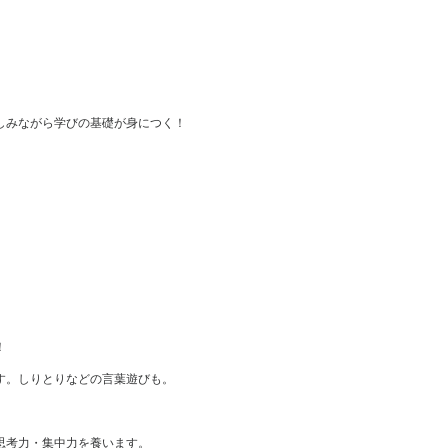
）
しみながら学びの基礎が身につく！
！
す。しりとりなどの言葉遊びも。
。
思考力・集中力を養います。