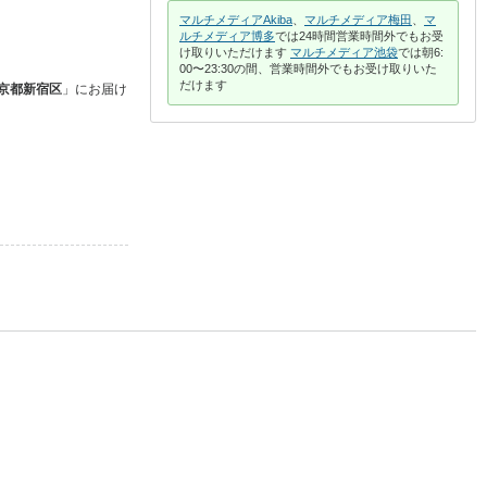
マルチメディアAkiba
、
マルチメディア梅田
、
マ
ルチメディア博多
では24時間営業時間外でもお受
け取りいただけます
マルチメディア池袋
では朝6:
00〜23:30の間、営業時間外でもお受け取りいた
だけます
京都新宿区
」に
お届け