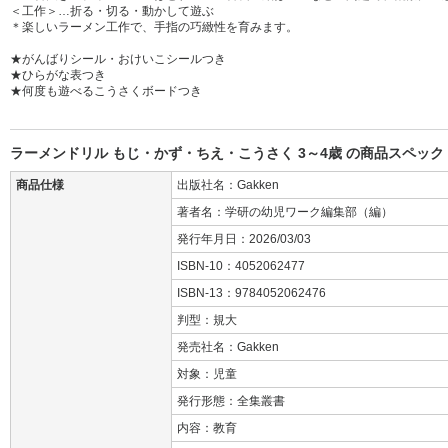
＜工作＞…折る・切る・動かして遊ぶ
＊楽しいラーメン工作で、手指の巧緻性を育みます。
★がんばりシール・おけいこシールつき
★ひらがな表つき
★何度も遊べるこうさくボードつき
ラーメンドリル もじ・かず・ちえ・こうさく 3～4歳 の商品スペック
商品仕様
出版社名：Gakken
著者名：学研の幼児ワーク編集部（編）
発行年月日：2026/03/03
ISBN-10：4052062477
ISBN-13：9784052062476
判型：規大
発売社名：Gakken
対象：児童
発行形態：全集叢書
内容：教育