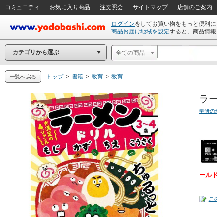
コミュニティ
お気に入り商品
注文照会
サイトマップ
店舗のご案内
ログイン
をしてお買い物をもっと便利に
商品お届け地域を設定
すると、商品情報
カテゴリから選ぶ
全ての商品
トップ
>
書籍
>
教育
>
教育
一覧へ戻る
ラー
学研の
ール
こ