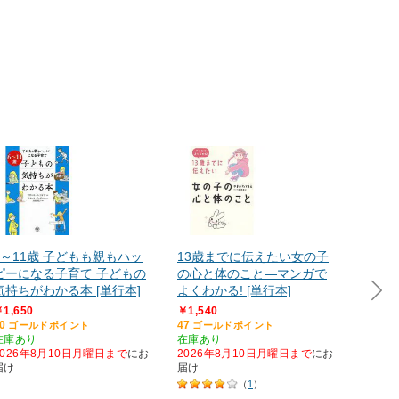
6～11歳 子どもも親もハッ
13歳までに伝えたい女の子
うんこ
ピーになる子育て 子どもの
の心と体のこと―マンガで
し 3
気持ちがわかる本 [単行本]
よくわかる! [単行本]
習ドリ
1,650
￥1,540
￥1,29
0
47
39
ゴールドポイント
ゴールドポイント
ゴー
在庫あり
在庫あり
在庫あ
2026年8月10日月曜日まで
にお
2026年8月10日月曜日まで
にお
2026
届け
届け
届け
（
1
）