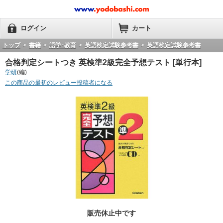
ログイン
カート
トップ
>
書籍
>
語学･教育
>
英語検定試験参考書
>
英語検定試験参考書
合格判定シートつき 英検準2級完全予想テスト [単行本]
学研
(編)
この商品の最初のレビュー投稿者になる
販売休止中です