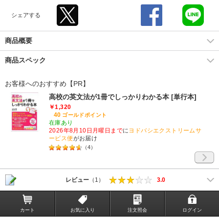
シェアする
商品概要
商品スペック
お客様へのおすすめ【PR】
高校の英文法が1冊でしっかりわかる本 [単行本]
￥1,320
40
ゴールドポイント
在庫あり
2026年8月10日月曜日まで
に
ヨドバシエクストリームサ
ービス便
がお届け
（
4
）
レビュー
（1）
3.0
カート
お気に入り
注文照会
ログイン