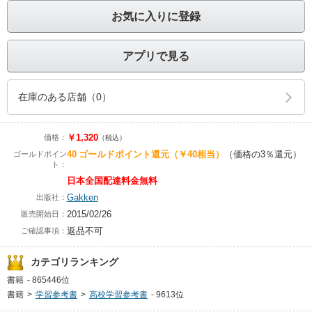
お気に入りに登録
アプリで見る
在庫のある店舗（0）
￥1,320
価格：
（税込）
40
ゴールドポイント還元
（￥40相当）
（価格の3％還元）
ゴールドポイン
ト：
日本全国配達料金無料
Gakken
出版社：
2015/02/26
販売開始日：
返品不可
ご確認事項：
カテゴリランキング
書籍
-
865446位
書籍
>
学習参考書
>
高校学習参考書
-
9613位