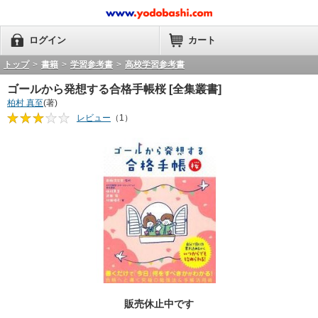
ログイン
カート
トップ
>
書籍
>
学習参考書
>
高校学習参考書
ゴールから発想する合格手帳桜 [全集叢書]
柏村 真至
(著)
レビュー
（1）
販売休止中です