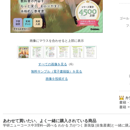
ゴール
フ
画像にマウスを合わせると上部に表示
すべての画像を見る
（6）
無料サンプル（電子書籍版）を見る
画像を投稿する
カ
書籍
書籍
あわせて買いたい、よく一緒に購入されている商品
学研ニューコース中3理科―調べる わかる 力がつく 新装版 [全集叢書]と一緒に