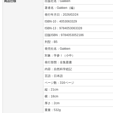
商品仕様
出版社名：Gakken
著者名：Gakken（編）
発行年月日：2026/02/24
ISBN-10：4053063329
ISBN-13：9784053063328
旧版ISBN：9784053052186
判型：B5
発売社名：Gakken
対象：学参Ⅰ（小中）
発行形態：全集叢書
内容：自然科学総記
言語：日本語
ページ数：316ページ
縦：21cm
横：18cm
厚さ：2cm
重量：532g