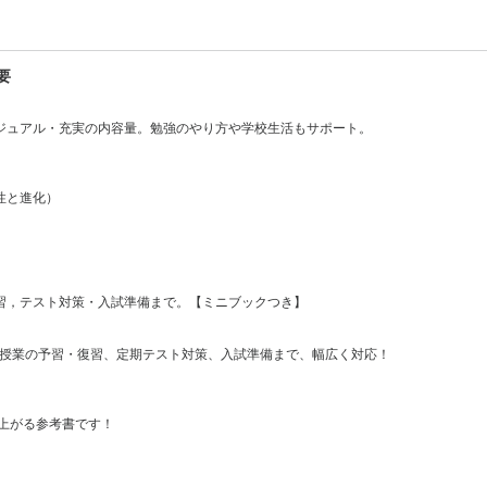
要
ジュアル・充実の内容量。勉強のやり方や学校生活もサポート。
性と進化）
）
）
習，テスト対策・入試準備まで。【ミニブックつき】
冊で授業の予習・復習、定期テスト対策、入試準備まで、幅広く対応！
上がる参考書です！