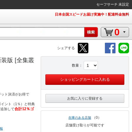
セーフサーチ 未設定
日本全国スピードお届け実施中！配達料金無料
0
シェアする
装版 [全集叢
数量
ショッピングカートに入れる
ジット決済がお得で
お気に入りに登録する
イント（1％）と特典
合計12％ゴ
％追加して
0
在庫のある店舗
店舗受け取りが可能です
報