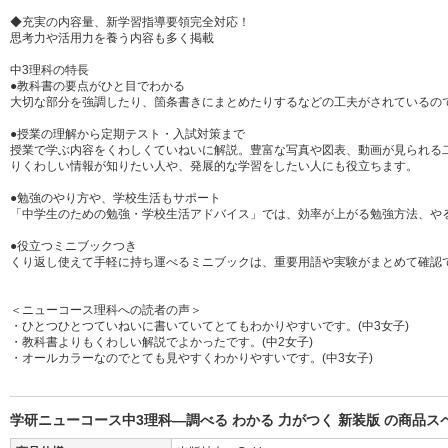
◆充実の内容量、新学習指導要領完全対応！
思考力や活用力を養う内容も多く掲載
中3理科の特長
●教科書の要点がひと目でわかる
大切な部分を強調したり、箇条書きにまとめたりするなどの工夫がされているの
●授業の理解から定期テスト・入試対策まで
授業で学ぶ内容をくわしくていねいに解説。豊富な写真や図表、動画が見られる
りくわしい情報が知りたい人や、発展的な学習をしたい人にも役立ちます。
●勉強のやり方や、学校生活もサポート
「中学生のための勉強・学校生活アドバイス」では、効率が上がる勉強方法、や
●役立つミニブックつき
くり返し使えて手軽に持ち運べるミニブックは、重要用語や実験がまとめて確認
＜ニューコース理科への読者の声＞
・ひとつひとつていねいに書いていてとてもわかりやすいです。(中3女子)
・教科書よりもくわしい解説でよかったです。(中2女子)
・オールカラーなのでとても見やすくわかりやすいです。(中3女子)
学研ニューコース中3理科―調べる わかる 力がつく 新装版 の商品ス