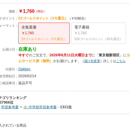
￥1,760
価格：
（税込）
53
（3％還元）
ドポイント：
ゴールドポイント
（￥53相当）
ォーマット：
全集叢書
電子書籍
￥1,760
￥1,760
53
（3％還元）
528
（30％還元）
ゴールドポイント
ゴールドポイント
在庫あり
お届け日：
今すぐ
のご注文で、
2026年8月11日火曜日まで
に
「
東京都新宿区
」に
ヨ
ムサービス便（無料）
がお届けします。
［
届け先変更
］詳しくは
こちら
Gakken
出版社：
2026/02/14
販売開始日：
返品不可
ご確認事項：
テゴリランキング
37966位
学習参考書
小･中学校学習参考書
1311位
購入されている商品