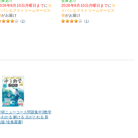
在庫あり
在庫あり
43
ゴー
2026年8月10日月曜日まで
に
ヨ
2026年8月10日月曜日まで
に
ヨ
在庫あ
ドバシエクストリームサービス
ドバシエクストリームサービス
2026
便
がお届け
便
がお届け
ドバシ
（
2
）
（
1
）
便
がお
学研ニューコース問題集中3数学
―わかる 解ける 点がとれる 新
装版 [全集叢書]