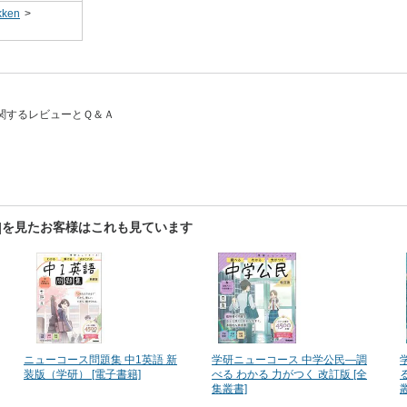
ken
>
 に関するレビューとＱ＆Ａ
書]を見たお客様はこれも見ています
ニューコース問題集 中1英語 新
学研ニューコース 中学公民―調
装版（学研） [電子書籍]
べる わかる 力がつく 改訂版 [全
集叢書]