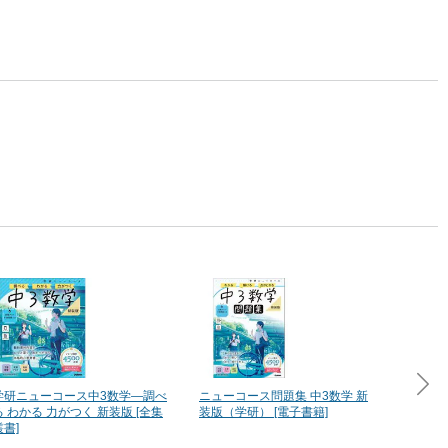
学研ニューコース中3数学―調べ
ニューコース問題集 中3数学 新
学研ニ
る わかる 力がつく 新装版 [全集
装版（学研） [電子書籍]
民―わ
叢書]
改訂版 