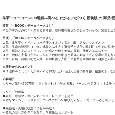
学研ニューコース中3理科―調べる わかる 力がつく 新装版 の 商品概
要旨（「BOOK」データベースより）
本当の学力が身につく頼れる参考書。教科書の要点がひと目でわかる。豊富なビ
目次（「BOOK」データベースより）
１章 化学変化とイオン（水溶液とイオン；電池；酸・アルカリとイオン）
２章 生命の連続性（生物の成長とふえ方；遺伝子と遺伝の規則性；生物の多様
３章 運動とエネルギー（力の合成と分解；物体の運動；仕事とエネルギー）
４章 地球と宇宙（宇宙の広がり；地球の動きと天体の動き；月と惑星の見え方
５章 自然・科学技術と人間（科学技術と人間；生態系と食物連鎖；自然と人間
出版社からのコメント
中３理科をくわしくわかりやすく解説したいちばん定番の参考書。授業の予・復
内容紹介
シリーズ累計4500万部！ 長く愛される中学参考書シリーズの決定版！ これ1
シリーズの特徴
◆表紙・巻頭マンガに人気イラストレーターを起用！
素敵なマンガとイラストで、つい手に取って学びたくなる！ 持っていると気分が
◆勉強法・受験に役立つ情報が満載！
やる気の出し方やテスト対策、学校生活もサポート