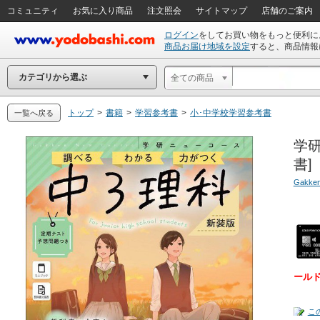
コミュニティ
お気に入り商品
注文照会
サイトマップ
店舗のご案内
ログイン
をしてお買い物をもっと便利に
商品お届け地域を設定
すると、商品情報
カテゴリから選ぶ
全ての商品
トップ
>
書籍
>
学習参考書
>
小･中学校学習参考書
一覧へ戻る
学研
書]
Gakke
ール
こ