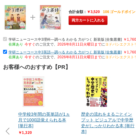
合計金額
￥3,520
106
ゴールドポイン
両方カートに入れる
学研ニューコース中3理科―調べる わかる 力がつく 新装版 [全集叢書]
￥1,76
在庫あり
今すぐ
のご注文で、
2026年8月11日火曜日まで
に
ヨドバシエクスト
学研ニューコース中3英語―調べる わかる 力がつく 新装版 [全集叢書]
￥1,76
在庫あり
今すぐ
のご注文で、
2026年8月11日火曜日まで
に
ヨドバシエクスト
お客様へのおすすめ【PR】
中学校3年間の英単語が1ヵ
歴史の流れをまるごとイン
月で1000語覚えられる本
プット ビジュアルで中学歴
[単行本]
史がしっかりわかる本 [単行
本]
￥1,320