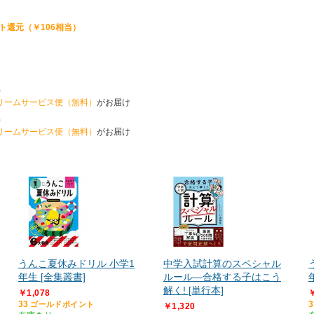
ト還元（￥106相当）
0
リームサービス便（無料）
がお届け
0
リームサービス便（無料）
がお届け
うんこ夏休みドリル 小学1
中学入試計算のスペシャル
年生 [全集叢書]
ルール―合格する子はこう
解く! [単行本]
￥1,078
￥
33
3
ゴールドポイント
￥1,320