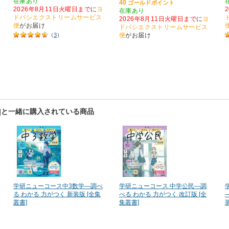
在庫あり
40
ゴールドポイント
2026年8月11日火曜日まで
に
ヨ
在庫あり
ドバシエクストリームサービス
2026年8月11日火曜日まで
に
ヨ
便
がお届け
ドバシエクストリームサービス
（
3
）
便
がお届け
書]と一緒に購入されている商品
学研ニューコース中3数学―調べ
学研ニューコース 中学公民―調
る わかる 力がつく 新装版 [全集
べる わかる 力がつく 改訂版 [全
叢書]
集叢書]