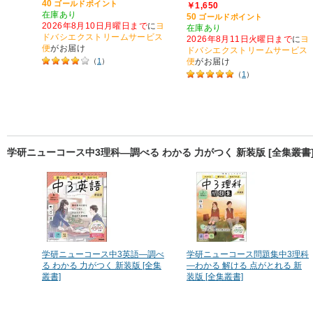
40
ゴールドポイント
￥1,650
在庫あり
50
ゴールドポイント
2026年8月10日月曜日まで
に
ヨ
在庫あり
ドバシエクストリームサービス
2026年8月11日火曜日まで
に
ヨ
便
がお届け
ドバシエクストリームサービス
（
1
）
便
がお届け
（
1
）
学研ニューコース中3理科―調べる わかる 力がつく 新装版 [全集叢
学研ニューコース中3英語―調べ
学研ニューコース問題集中3理科
る わかる 力がつく 新装版 [全集
―わかる 解ける 点がとれる 新
叢書]
装版 [全集叢書]