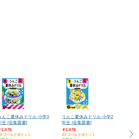
うんこ夏休みドリル 小学3
うんこ夏休みドリル 小学2
中学校
年生 [全集叢書]
年生 [全集叢書]
しっか
[単行本
1,078
￥1,078
3
33
ゴールドポイント
ゴールドポイント
￥1,43