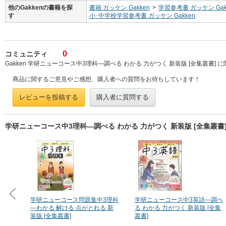
他のGakkenの書籍を探
書籍 ガッケン Gakken
>
学習参考書 ガッケン Gak
す
小･中学校学習参考書 ガッケン Gakken
0
コミュニティ
Gakken 学研ニューコース中3理科―調べる わかる 力がつく 新装版 [全集叢書]
商品に関するご意見やご感想、購入者への質問をお待ちしています！
レビューを投稿する
購入者に質問する
学研ニューコース中3理科―調べる わかる 力がつく 新装版 [全集叢
学研ニューコース問題集中3理科
学研ニューコース中3英語―調べ
―わかる 解ける 点がとれる 新
る わかる 力がつく 新装版 [全集
装版 [全集叢書]
叢書]