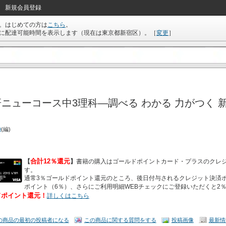
新規会員登録
。はじめての方は
こちら
。
に配達可能時間を表示します（現在は
東京都新宿区
）。
［
変更
］
ニューコース中3理科―調べる わかる 力がつく 新
n
(編)
合計12％還元
【
】
書籍の購入はゴールドポイントカード・プラスのクレ
す。
通常3％ゴールドポイント還元のところ、後日付与されるクレジット決済ポ
ポイント（6％）、さらにご利用明細WEBチェックにご登録いただくと2
ドポイント還元！
詳しくはこちら
の商品の最初の投稿者になる
この商品に関する質問をする
投稿画像
最新情