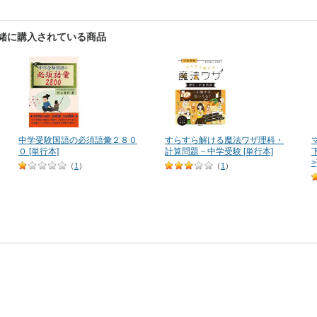
一緒に購入されている商品
中学受験国語の必須語彙２８０
すらすら解ける魔法ワザ理科・
０ [単行本]
計算問題－中学受験 [単行本]
>
（
1
）
（
1
）