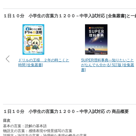
１日１０分 小学生の言葉力１２００－中学入試対応 [全集叢書]と
ドリルの王様 ２年の時こくと
SUPER理科事典―知りたいこと
時間 [全集叢書]
がなんでも分かる! 5訂版 [全集叢
書]
１日１０分 小学生の言葉力１２００－中学入試対応 の 商品概要
目次
基本の言葉：読解の基本語
物語文の言葉：感情表現や情景描写の言葉
説明文・論説文の言葉：論理的な表現や概念の言葉