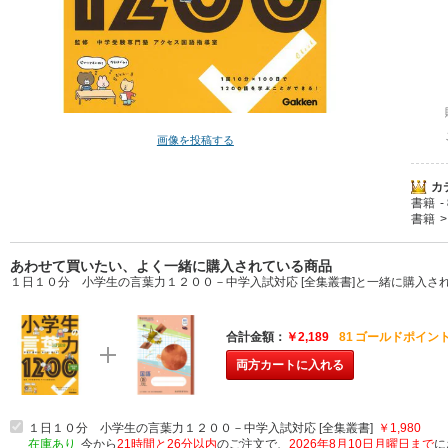
画像を投稿する
カ
書籍
書籍
あわせて買いたい、よく一緒に購入されている商品
１日１０分 小学生の言葉力１２００－中学入試対応 [全集叢書]と一緒に購入さ
合計金額
￥2,189
81
ゴールドポイント
両方カートに入れる
１日１０分 小学生の言葉力１２００－中学入試対応 [全集叢書]
￥1,980
在庫あり
今から
21時間と26分以内
のご注文で、
2026年8月10日月曜日まで
に