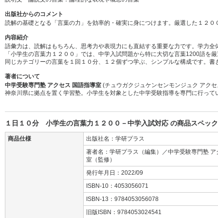
出版社からのコメント
読解の基礎となる「言葉の力」を効率的・確実に身につけます。厳選した１２０
内容紹介
語彙力は、読解はもちろん、思考力や表現力にも直結する重要な力です。学力全
「小学生の言葉力１２００」では、中学入試問題から特に大切な言葉1200語を
同じカテゴリーの言葉を１回１０分、１２個ずつ学ぶ、シンプルな構成です。書
著者について
中学受験専門塾 アクセス 国語指導室
(チュウガクジュケンセンモンジュク アクセ
神奈川県に拠点を置く学習塾。小学生を対象とした中学受験指導を専門に行って
１日１０分 小学生の言葉力１２００－中学入試対応 の商品スペック
商品仕様
出版社名：学研プラス
著者名：学研プラス（編集）／中学受験専門塾 ア
室（監修）
発行年月日：2022/09
ISBN-10：4053056071
ISBN-13：9784053056078
旧版ISBN：9784053024541