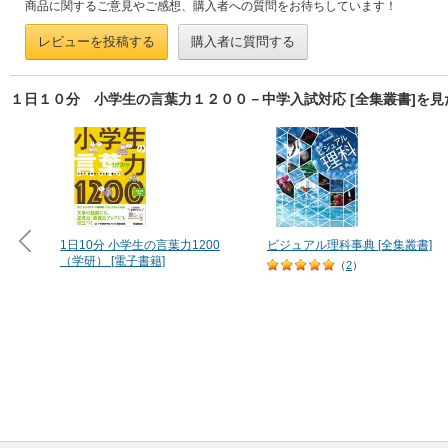
商品に関するご意見やご感想、購入者への質問をお待ちしています！
レビューを投稿する
購入者に質問する
１日１０分 小学生の言葉力１２００－中学入試対応 [全集叢書]を
1日10分 小学生の言葉力1200
ビジュアル理科事典 [全集叢書]
（学研） [電子書籍]
（
2
）