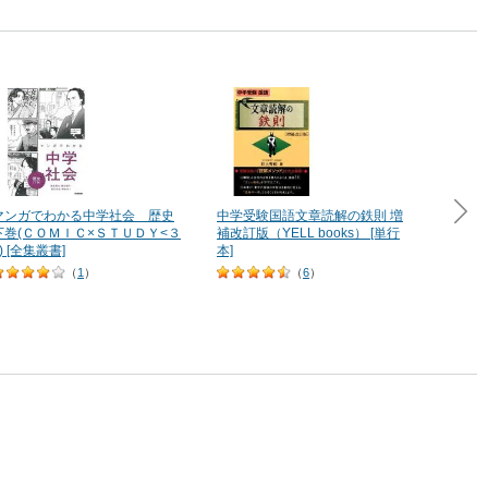
マンガでわかる中学社会 歴史
中学受験国語文章読解の鉄則 増
マンガ
下巻(ＣＯＭＩＣ×ＳＴＵＤＹ<３
補改訂版（YELL books） [単行
上巻(
) [全集叢書]
本]
[全集叢
（
1
）
（
6
）