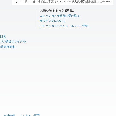
「 １日１０分 小学生の言葉力１２００－中学入試対応 [全集叢書]」のTOPへ
お買い物をもっと便利に
ヨドバシカメラ店舗で受け取る
ラッピングについて
ヨドバシカメラコンシェルジェご予約
回収
ジの資源リサイクル
力業者様募集
会社情報
よくあるご質問