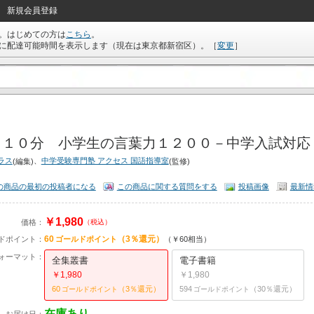
新規会員登録
。はじめての方は
こちら
。
に配達可能時間を表示します（現在は
東京都新宿区
）。
［
変更
］
日１０分 小学生の言葉力１２００－中学入試対応 [
ラス
、
中学受験専門塾 アクセス 国語指導室
(編集)
(監修)
の商品の最初の投稿者になる
この商品に関する質問をする
投稿画像
最新情
￥1,980
価格：
（税込）
60
（3％還元）
ドポイント：
ゴールドポイント
（￥60相当）
ォーマット：
全集叢書
電子書籍
￥1,980
￥1,980
60
（3％還元）
594
（30％還元）
ゴールドポイント
ゴールドポイント
在庫あり
お届け日：