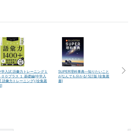
中学入試 語彙力トレーニング１
SUPER理科事典―知りたいこと
小学生
４００プラス １ 基礎編(中学入
がなんでも分かる! 5訂版 [全集叢
ドリル1
試 語彙力トレーニング) [全集叢
書]
言葉力が
]