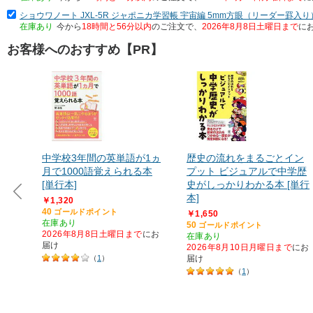
ショウワノート JXL-5R ジャポニカ学習帳 宇宙編 5mm方眼（リーダー罫入り） 国
在庫あり
今から
18時間と56分以内
のご注文で、
2026年8月8日土曜日まで
に
お客様へのおすすめ【PR】
中学校3年間の英単語が1ヵ
歴史の流れをまるごとイン
月で1000語覚えられる本
プット ビジュアルで中学歴
[単行本]
史がしっかりわかる本 [単行
本]
￥1,320
40
ゴールドポイント
￥1,650
在庫あり
50
ゴールドポイント
2026年8月8日土曜日まで
にお
在庫あり
届け
2026年8月10日月曜日まで
にお
（
1
）
届け
（
1
）