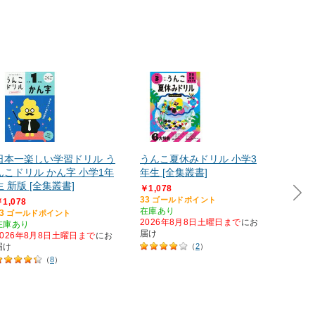
日本一楽しい学習ドリル う
うんこ夏休みドリル 小学3
日本一
んこドリル かん字 小学1年
年生 [全集叢書]
んこド
生 新版 [全集叢書]
学3年
￥1,078
33
ゴールドポイント
1,078
￥1,07
在庫あり
3
33
ゴールドポイント
ゴー
2026年8月8日土曜日まで
にお
在庫あり
在庫あ
届け
2026年8月8日土曜日まで
にお
2026
届け
（
2
）
届け
（
8
）