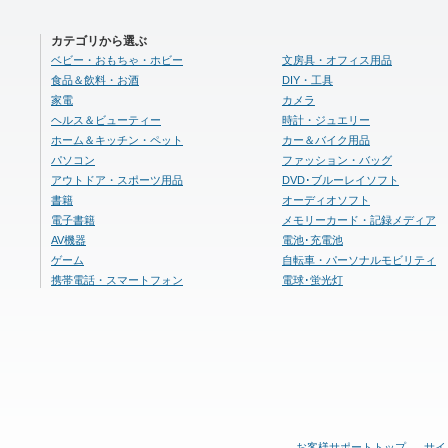
カテゴリから選ぶ
ベビー・おもちゃ・ホビー
文房具・オフィス用品
食品＆飲料・お酒
DIY・工具
家電
カメラ
ヘルス＆ビューティー
時計・ジュエリー
ホーム＆キッチン・ペット
カー＆バイク用品
パソコン
ファッション・バッグ
アウトドア・スポーツ用品
DVD･ブルーレイソフト
書籍
オーディオソフト
電子書籍
メモリーカード・記録メディア
AV機器
電池･充電池
ゲーム
自転車・パーソナルモビリティ
携帯電話・スマートフォン
電球･蛍光灯
お客様サポートトップ
サイ