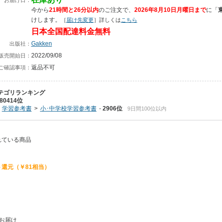
今から
21時間と26分以内
のご注文で、
2026年8月10日月曜日まで
に
「
けします。
［
届け先変更
］詳しくは
こちら
日本全国配達料金無料
Gakken
出版社：
2022/09/08
販売開始日：
返品不可
ご確認事項：
テゴリランキング
80414位
学習参考書
小･中学校学習参考書
2906位
9日間100位以内
れている商品
還元（￥81相当）
お届け