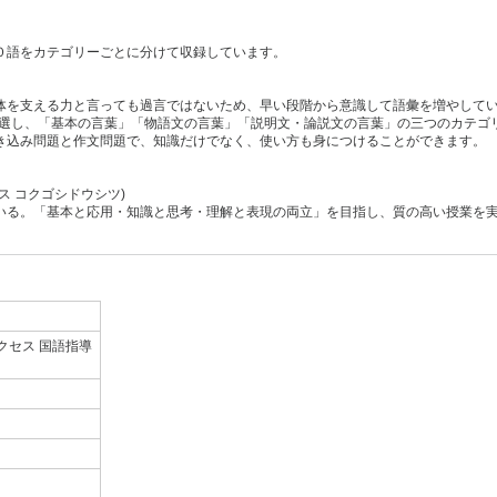
０語をカテゴリーごとに分けて収録しています。
体を支える力と言っても過言ではないため、早い段階から意識して語彙を増やして
厳選し、「基本の言葉」「物語文の言葉」「説明文・論説文の言葉」の三つのカテゴ
き込み問題と作文問題で、知識だけでなく、使い方も身につけることができます。
ス コクゴシドウシツ)
いる。「基本と応用・知識と思考・理解と表現の両立」を目指し、質の高い授業を
クセス 国語指導