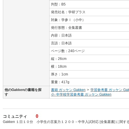
判型：B5
発売社名：学研プラス
対象：学参Ⅰ（小中）
発行形態：全集叢書
内容：日本語
言語：日本語
ページ数：240ページ
縦：26cm
横：18cm
厚さ：1cm
重量：417g
他のGakkenの書籍を探
書籍 ガッケン Gakken
>
学習参考書 ガッケン Gak
す
小･中学校学習参考書 ガッケン Gakken
0
コミュニティ
Gakken １日１０分 小学生の言葉力１２００－中学入試対応 [全集叢書] に関