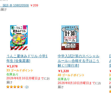
語 赤 108020508
￥209
お届け
うんこ夏休みドリル 小学1
中学入試計算のスペシャル
年生 [全集叢書]
ルール―合格する子はこう
解く! [単行本]
￥1,078
33
ゴールドポイント
￥1,320
￥
在庫あり
40
3
ゴールドポイント
2026年8月10日月曜日まで
にお
在庫あり
届け
2026年8月10日月曜日まで
にお
（
3
）
届け