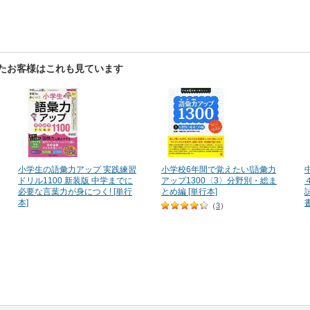
見たお客様はこれも見ています
小学生の語彙力アップ 実践練習
小学校6年間で覚えたい!語彙力
ドリル1100 新装版 中学までに
アップ1300〈3〉分野別・総ま
必要な言葉力が身につく! [単行
とめ編 [単行本]
本]
書
（
3
）