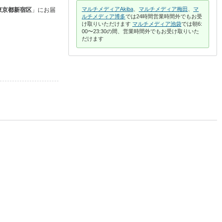
マルチメディアAkiba
、
マルチメディア梅田
、
マ
東京都新宿区
」に
お届
ルチメディア博多
では24時間営業時間外でもお受
け取りいただけます
マルチメディア池袋
では朝6:
00〜23:30の間、営業時間外でもお受け取りいた
だけます