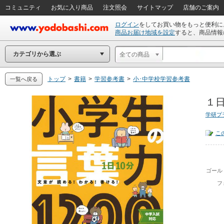
コミュニティ
お気に入り商品
注文照会
サイトマップ
店舗のご案内
ログイン
をしてお買い物をもっと便利に
商品お届け地域を設定
すると、商品情報
カテゴリから選ぶ
全ての商品
トップ
>
書籍
>
学習参考書
>
小･中学校学習参考書
一覧へ戻る
１
学研プ
こ
ゴール
フ