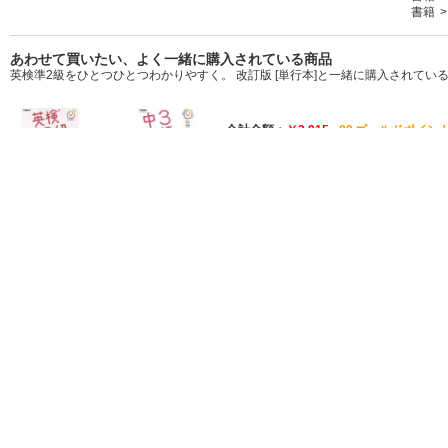
書籍
あわせて買いたい、よく一緒に購入されている商品
英検準2級をひとつひとつわかりやすく。 改訂版 [単行本]と一緒に購入されてい
合計金額
￥2,915
89
ゴールドポイント
両方カートに入れる
英検準2級をひとつひとつわかりやすく。 改訂版 [単行本]
￥1,705
在庫あり
今から
3時間と31分以内
のご注文で、
2026年8月7日金曜日まで
にお
中３英語をひとつひとつわかりやすく。改訂版(中学ひとつひとつわかりやすく) 
在庫あり
今から
3時間と31分以内
のご注文で、
2026年8月7日金曜日まで
にお
英検準2級をひとつひとつわかりやすく。 改訂版 [単行本] のバリエ