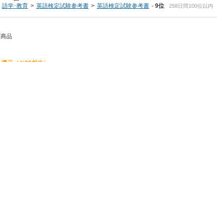
語学･教育
英語検定試験参考書
英語検定試験参考書
9位
258日間100位以内
る商品
還元（￥89相当）
届け
[全集叢書]
￥1,210
届け
ーション