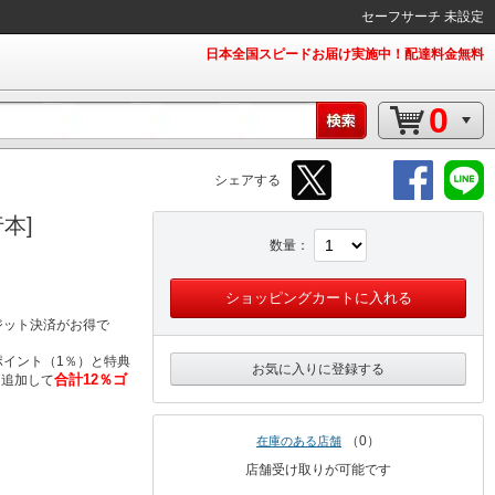
セーフサーチ 未設定
日本全国スピードお届け実施中！配達料金無料
0
シェアする
本]
数量
ショッピングカートに入れる
ジット決済がお得で
イント（1％）と特典
お気に入りに登録する
合計12％ゴ
％追加して
0
在庫のある店舗
店舗受け取りが可能です