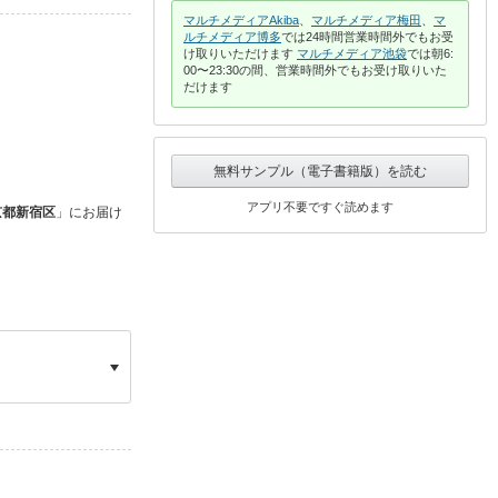
マルチメディアAkiba
、
マルチメディア梅田
、
マ
ルチメディア博多
では24時間営業時間外でもお受
け取りいただけます
マルチメディア池袋
では朝6:
00〜23:30の間、営業時間外でもお受け取りいた
だけます
無料サンプル（電子書籍版）を読む
アプリ不要ですぐ読めます
京都新宿区
」に
お届け