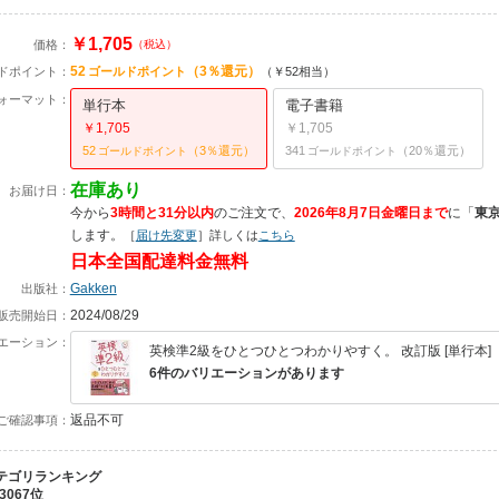
￥1,705
価格：
（税込）
52
（3％還元）
ドポイント：
ゴールドポイント
（￥52相当）
ォーマット：
単行本
電子書籍
￥1,705
￥1,705
52
（3％還元）
341
（20％還元）
ゴールドポイント
ゴールドポイント
在庫あり
お届け日：
今から
3時間と31分以内
のご注文で、
2026年8月7日金曜日まで
に
「
東
します。
［
届け先変更
］詳しくは
こちら
日本全国配達料金無料
Gakken
出版社：
2024/08/29
販売開始日：
エーション：
英検準2級をひとつひとつわかりやすく。 改訂版 [単行本]
6件のバリエーションがあります
返品不可
ご確認事項：
テゴリランキング
3067位