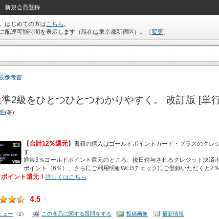
新規会員登録
。はじめての方は
こちら
。
に配達可能時間を表示します（現在は
東京都新宿区
）。
［
変更
］
験参考書
準2級をひとつひとつわかりやすく。 改訂版 [単行
友昭
(著)
合計12％還元
【
】
書籍の購入はゴールドポイントカード・プラスのクレ
す。
通常3％ゴールドポイント還元のところ、後日付与されるクレジット決済ポ
ポイント（6％）、さらにご利用明細WEBチェックにご登録いただくと2
ドポイント還元！
詳しくはこちら
4.5
ビュー
（2）
この商品に関する質問をする
投稿画像
最新情報