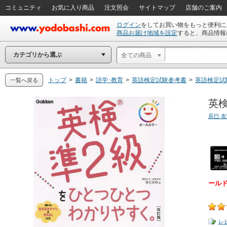
コミュニティ
お気に入り商品
注文照会
サイトマップ
店舗のご案内
ログイン
をしてお買い物をもっと便利に
商品お届け地域を設定
すると、商品情報
カテゴリから選ぶ
全ての商品
トップ
>
書籍
>
語学･教育
>
英語検定試験参考書
>
英語検定試
一覧へ戻る
英検
辰巳 
ール
レ