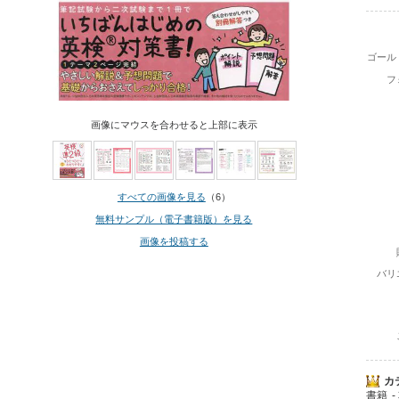
ゴール
フ
画像にマウスを合わせると上部に表示
すべての画像を見る
（6）
無料サンプル（電子書籍版）を見る
画像を投稿する
バリ
カ
書籍