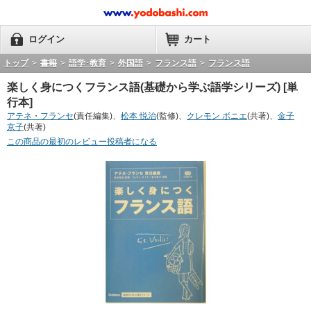
ログイン
カート
トップ
>
書籍
>
語学･教育
>
外国語
>
フランス語
>
フランス語
楽しく身につくフランス語(基礎から学ぶ語学シリーズ) [単
行本]
アテネ・フランセ
(責任編集)、
松本 悦治
(監修)、
クレモン ボニエ
(共著)、
金子
京子
(共著)
この商品の最初のレビュー投稿者になる