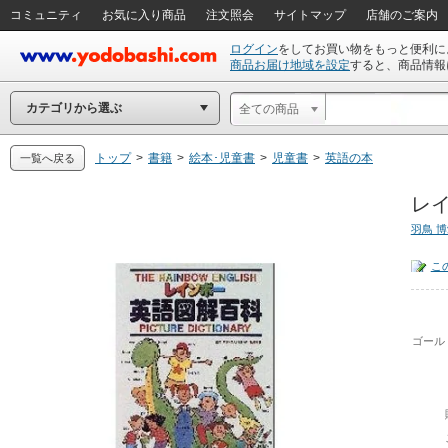
コミュニティ
お気に入り商品
注文照会
サイトマップ
店舗のご案内
ログイン
をしてお買い物をもっと便利に
商品お届け地域を設定
すると、商品情報
カテゴリから選ぶ
全ての商品
トップ
>
書籍
>
絵本･児童書
>
児童書
>
英語の本
一覧へ戻る
レイ
羽鳥 
こ
ゴール