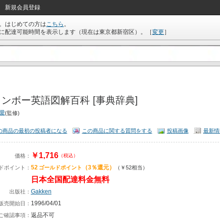
新規会員登録
。はじめての方は
こちら
。
に配達可能時間を表示します（現在は
東京都新宿区
）。
［
変更
］
ンボー英語図解百科 [事典辞典]
博愛
(監修)
の商品の最初の投稿者になる
この商品に関する質問をする
投稿画像
最新情
￥1,716
価格：
（税込）
52
（3％還元）
ドポイント：
ゴールドポイント
（￥52相当）
日本全国配達料金無料
Gakken
出版社：
1996/04/01
販売開始日：
返品不可
ご確認事項：