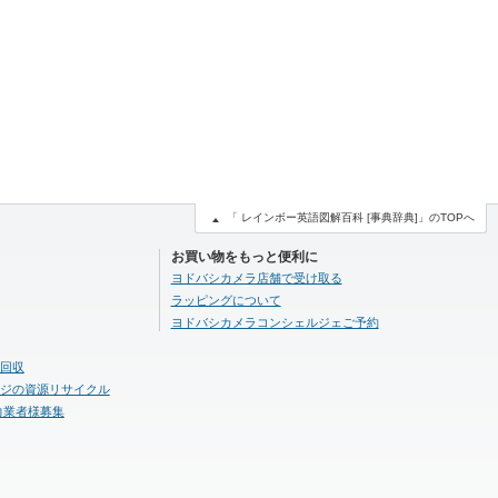
「 レインボー英語図解百科 [事典辞典]」のTOPへ
お買い物をもっと便利に
ヨドバシカメラ店舗で受け取る
ラッピングについて
ヨドバシカメラコンシェルジェご予約
回収
ジの資源リサイクル
力業者様募集