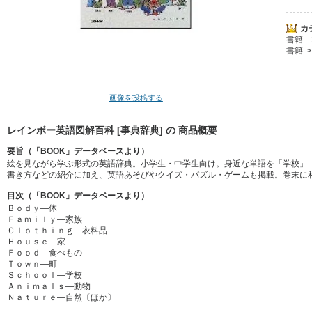
カ
書籍
書籍
画像を投稿する
レインボー英語図解百科 [事典辞典] の 商品概要
要旨（「BOOK」データベースより）
絵を見ながら学ぶ形式の英語辞典。小学生・中学生向け。身近な単語を「学校」
書き方などの紹介に加え、英語あそびやクイズ・パズル・ゲームも掲載。巻末に
目次（「BOOK」データベースより）
Ｂｏｄｙ―体
Ｆａｍｉｌｙ―家族
Ｃｌｏｔｈｉｎｇ―衣料品
Ｈｏｕｓｅ―家
Ｆｏｏｄ―食べもの
Ｔｏｗｎ―町
Ｓｃｈｏｏｌ―学校
Ａｎｉｍａｌｓ―動物
Ｎａｔｕｒｅ―自然〔ほか〕