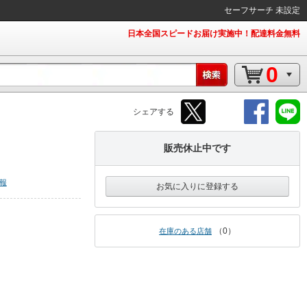
セーフサーチ 未設定
日本全国スピードお届け実施中！配達料金無料
0
シェアする
販売休止中です
報
お気に入りに登録する
0
在庫のある店舗