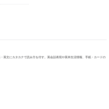
語・英文にカタカナで読み方を付す。英会話表現や英米生活情報、手紙・カードの