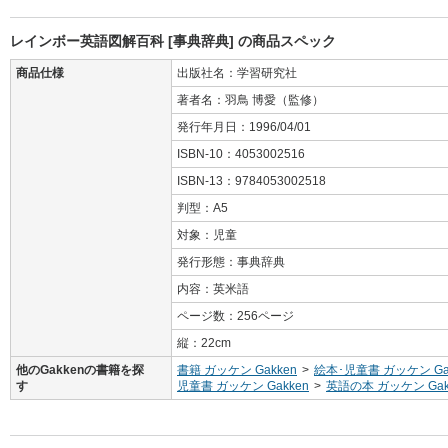
レインボー英語図解百科 [事典辞典] の商品スペック
商品仕様
出版社名：学習研究社
著者名：羽鳥 博愛（監修）
発行年月日：1996/04/01
ISBN-10：4053002516
ISBN-13：9784053002518
判型：A5
対象：児童
発行形態：事典辞典
内容：英米語
ページ数：256ページ
縦：22cm
他のGakkenの書籍を探
書籍 ガッケン Gakken
>
絵本･児童書 ガッケン Ga
す
児童書 ガッケン Gakken
>
英語の本 ガッケン Gak