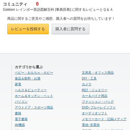
0
コミュニティ
Gakken レインボー英語図解百科 [事典辞典] に関するレビューとＱ＆Ａ
商品に関するご意見やご感想、購入者への質問をお待ちしています！
レビューを投稿する
購入者に質問する
カテゴリから選ぶ
ベビー・おもちゃ・ホビー
文房具・オフィス用品
食品＆飲料・お酒
DIY・工具
家電
カメラ
ヘルス＆ビューティー
時計・ジュエリー
ホーム＆キッチン・ペット
カー＆バイク用品
パソコン
ファッション・バッグ
アウトドア・スポーツ用品
DVD･ブルーレイソフト
書籍
オーディオソフト
電子書籍
メモリーカード・記録メディア
AV機器
電池･充電池