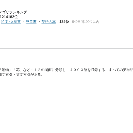
テゴリランキング
1214182位
絵本･児童書
児童書
英語の本
125位
540日間100位以内
「動物」「花」など１１２の場面に分類し、４０００語を収録する。すべての英単
和文索引・英文索引がある。