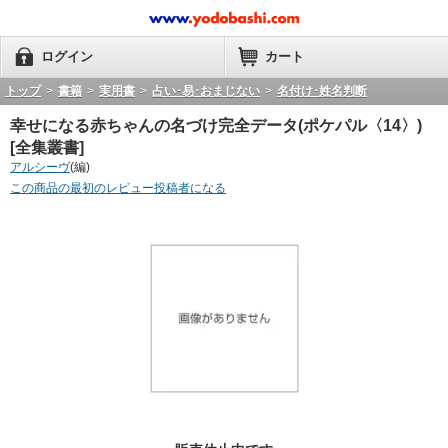
ログイン
カート
トップ
>
書籍
>
実用書
>
占い･易･おまじない
>
名付け･姓名判断
幸せになる赤ちゃんの名づけ完全データ(ポケパル〈14〉)
[全集叢書]
アルシーヴ
(編)
この商品の最初のレビュー投稿者になる