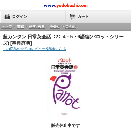
ログイン
カート
トップ
>
書籍
>
語学･教育
>
英会話
>
英会話
超カンタン 日常英会話〈2〉4・5・6語編(パロットシリー
ズ) [事典辞典]
この商品の最初のレビュー投稿者になる
販売休止中です