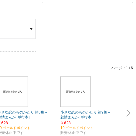
ページ：1 / 6
小さな恋のものがたり 第8集－
小さな恋のものがたり 第9集－
小さな
叙情まんが [単行本]
叙情まんが [単行本]
叙情まん
￥628
￥628
￥628
9
19
19
ゴールドポイント
ゴールドポイント
ゴー
販売休止中です
販売休止中です
販売休