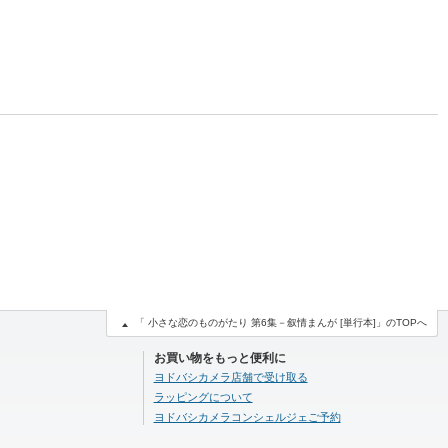
「 小さな恋のものがたり 第6集－叙情まんが [単行本]」のTOPへ
お買い物をもっと便利に
ヨドバシカメラ店舗で受け取る
ラッピングについて
ヨドバシカメラコンシェルジェご予約