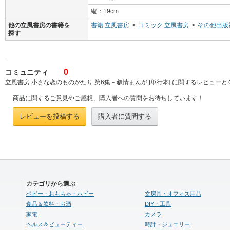
縦：19cm
他の立風書房の書籍を
書籍 立風書房
>
コミック 立風書房
>
その他出版
探す
0
コミュニティ
立風書房 小さな恋のものがたり 第6集－叙情まんが [単行本] に関するレビューと
商品に関するご意見やご感想、購入者への質問をお待ちしています！
レビューを投稿する
購入者に質問する
カテゴリから選ぶ
ベビー・おもちゃ・ホビー
文房具・オフィス用品
食品＆飲料・お酒
DIY・工具
家電
カメラ
ヘルス＆ビューティー
時計・ジュエリー