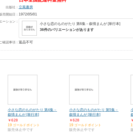
立風書房
出版社：
1972/05/01
販売開始日：
エーション：
小さな恋のものがたり 第6集－叙情まんが [単行本]
36件のバリエーションがあります
返品不可
ご確認事項：
小さな恋のものがたり 第4集－
小さな恋のものがたり 第5集－
叙情まんが [単行本]
叙情まんが [単行本]
￥628
￥628
19
19
1
ゴールドポイント
ゴールドポイント
販売休止中です
販売休止中です