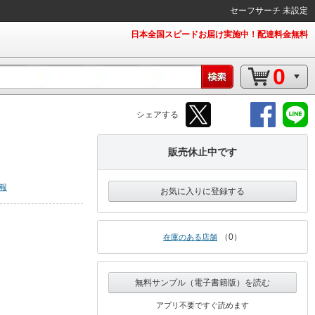
セーフサーチ 未設定
日本全国スピードお届け実施中！配達料金無料
0
シェアする
販売休止中です
報
お気に入りに登録する
0
在庫のある店舗
無料サンプル（電子書籍版）を読む
アプリ不要ですぐ読めます