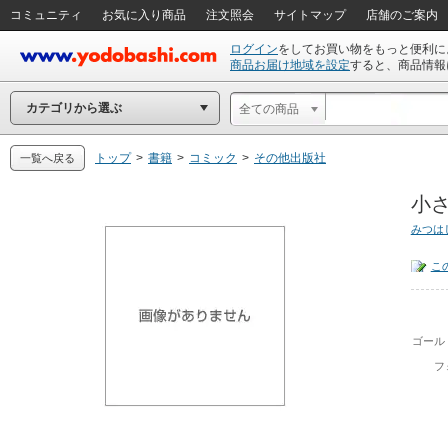
コミュニティ
お気に入り商品
注文照会
サイトマップ
店舗のご案内
ログイン
をしてお買い物をもっと便利に
商品お届け地域を設定
すると、商品情報
カテゴリから選ぶ
全ての商品
トップ
>
書籍
>
コミック
>
その他出版社
一覧へ戻る
小さ
みつは
こ
ゴール
フ