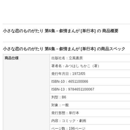
小さな恋のものがたり 第6集－叙情まんが [単行本] の 商品概要
小さな恋のものがたり 第6集－叙情まんが [単行本] の商品スペック
商品仕様
出版社名：立風書房
著者名：みつはし ちかこ（著）
発行年月日：1972/05
ISBN-10：4651100066
ISBN-13：9784651100067
判型：B6
対象：一般
発行形態：単行本
内容：コミック・劇画
ページ数：196ページ