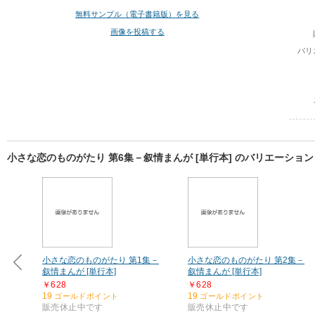
無料サンプル（電子書籍版）を見る
画像を投稿する
バリ
小さな恋のものがたり 第6集－叙情まんが [単行本] のバリエーション
小さな恋のものがたり 第1集－
小さな恋のものがたり 第2集－
叙情まんが [単行本]
叙情まんが [単行本]
￥628
￥628
19
19
ゴールドポイント
ゴールドポイント
販売休止中です
販売休止中です