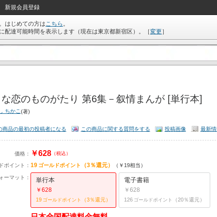
新規会員登録
。はじめての方は
こちら
。
に配達可能時間を表示します（現在は
東京都新宿区
）。
［
変更
］
な恋のものがたり 第6集－叙情まんが [単行本]
し ちかこ
(著)
の商品の最初の投稿者になる
この商品に関する質問をする
投稿画像
最新情
￥628
価格：
（税込）
19
（3％還元）
ドポイント：
ゴールドポイント
（￥19相当）
ォーマット：
単行本
電子書籍
￥628
￥628
19
（3％還元）
126
（20％還元）
ゴールドポイント
ゴールドポイント
日本全国配達料金無料