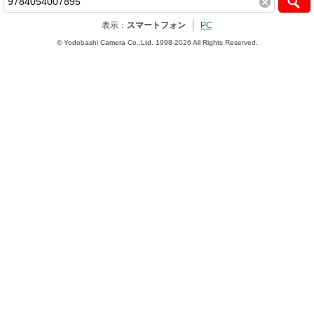
表示：
スマートフォン
PC
© Yodobashi Camera Co.,Ltd. 1998-2026 All Rights Reserved.