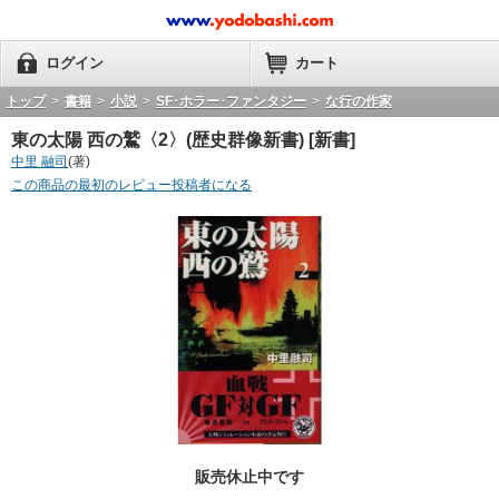
ログイン
カート
トップ
>
書籍
>
小説
>
SF･ホラー･ファンタジー
>
な行の作家
東の太陽 西の鷲〈2〉(歴史群像新書) [新書]
中里 融司
(著)
この商品の最初のレビュー投稿者になる
販売休止中です