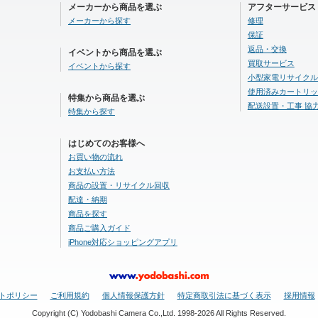
メーカーから商品を選ぶ
アフターサービス
メーカーから探す
修理
保証
返品・交換
イベントから商品を選ぶ
買取サービス
イベントから探す
小型家電リサイクル
使用済みカートリッ
特集から商品を選ぶ
配送設置・工事 協
特集から探す
はじめてのお客様へ
お買い物の流れ
お支払い方法
商品の設置・リサイクル回収
配達・納期
商品を探す
商品ご購入ガイド
iPhone対応ショッピングアプリ
トポリシー
ご利用規約
個人情報保護方針
特定商取引法に基づく表示
採用情報
Copyright (C) Yodobashi Camera Co.,Ltd. 1998-2026 All Rights Reserved.