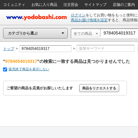
コミュニティ
お気に入り商品
注文照会
サイトマップ
店舗のご案内
ログイン
をしてお買い物をもっと便利に
商品お届け地域を設定
すると、商品情報
カテゴリから選ぶ
全ての商品
トップ
>
>
"
9784054019317
"の検索に一致する商品は見つかりませんでした
販売終了商品を表示しない
ご要望の商品を店員がお探しいたします
商品をリクエストする