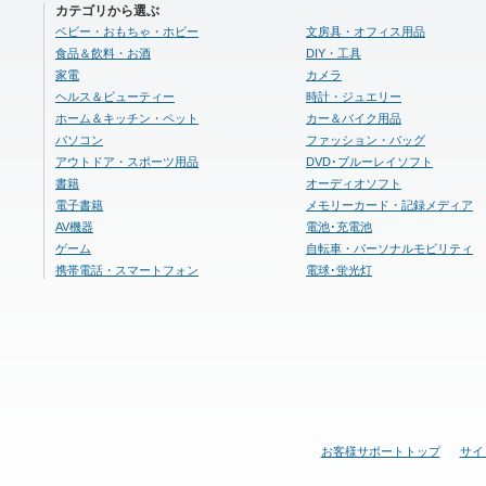
カテゴリから選ぶ
ベビー・おもちゃ・ホビー
文房具・オフィス用品
食品＆飲料・お酒
DIY・工具
家電
カメラ
ヘルス＆ビューティー
時計・ジュエリー
ホーム＆キッチン・ペット
カー＆バイク用品
パソコン
ファッション・バッグ
アウトドア・スポーツ用品
DVD･ブルーレイソフト
書籍
オーディオソフト
電子書籍
メモリーカード・記録メディア
AV機器
電池･充電池
ゲーム
自転車・パーソナルモビリティ
携帯電話・スマートフォン
電球･蛍光灯
お客様サポートトップ
サイ