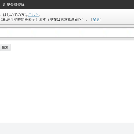
新規会員登録
。はじめての方は
こちら
。
に配達可能時間を表示します（現在は
東京都新宿区
）。
［
変更
］
検索