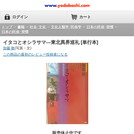
ログイン
カート
トップ
>
書籍
>
社会･文化
>
文化人類学･民俗学
>
日本の民俗･習慣
>
日本の民俗･習慣
イタコとオシラサマ―東北異界巡礼 [単行本]
加藤 敬
(写真・文)
この商品の最初のレビュー投稿者になる
販売休止中です