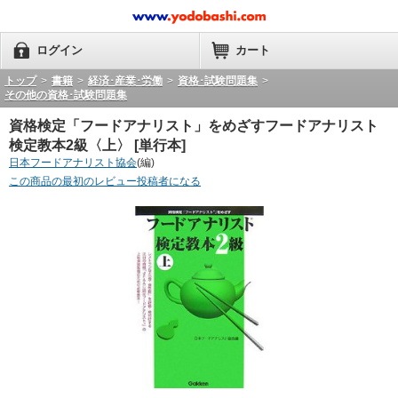
ログイン
カート
トップ
>
書籍
>
経済･産業･労働
>
資格･試験問題集
>
その他の資格･試験問題集
資格検定「フードアナリスト」をめざすフードアナリスト
検定教本2級〈上〉 [単行本]
日本フードアナリスト協会
(編)
この商品の最初のレビュー投稿者になる