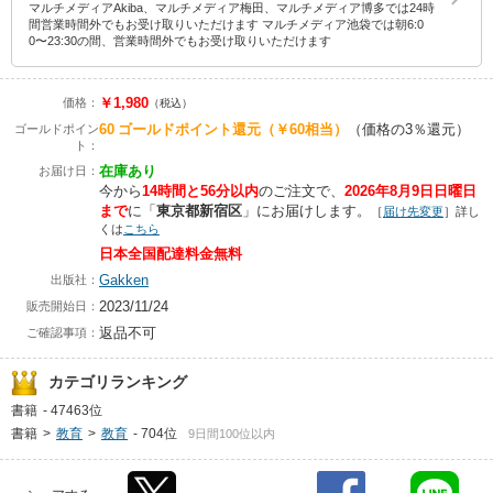
マルチメディアAkiba、マルチメディア梅田、マルチメディア博多では24時
間営業時間外でもお受け取りいただけます マルチメディア池袋では朝6:0
0〜23:30の間、営業時間外でもお受け取りいただけます
￥1,980
価格：
（税込）
60
ゴールドポイント還元
（￥60相当）
（価格の3％還元）
ゴールドポイン
ト：
在庫あり
お届け日：
今から
14時間と56分以内
のご注文で、
2026年8月9日日曜日
まで
に
「
東京都新宿区
」に
お届けします。
［
届け先変更
］詳し
くは
こちら
日本全国配達料金無料
Gakken
出版社：
2023/11/24
販売開始日：
返品不可
ご確認事項：
カテゴリランキング
書籍
-
47463位
書籍
>
教育
>
教育
-
704位
9日間100位以内