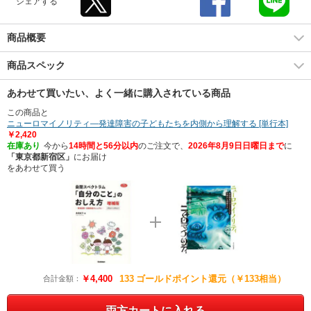
シェアする
商品概要
商品スペック
あわせて買いたい、よく一緒に購入されている商品
この商品と
ニューロマイノリティ―発達障害の子どもたちを内側から理解する [単行本]
￥2,420
在庫あり
今から
14時間と56分以内
のご注文で、
2026年8月9日日曜日まで
に
「東京都新宿区」
に
お届け
をあわせて買う
￥4,400
133
ゴールドポイント還元（￥133相当）
合計金額：
両方カートに入れる