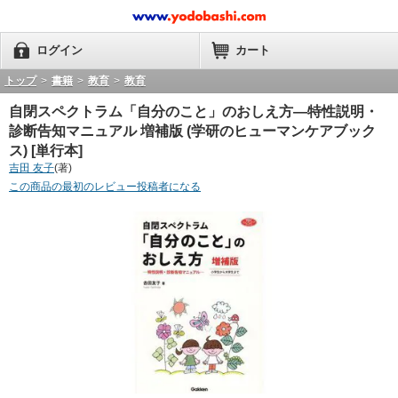
ログイン
カート
トップ
>
書籍
>
教育
>
教育
自閉スペクトラム「自分のこと」のおしえ方―特性説明・
診断告知マニュアル 増補版 (学研のヒューマンケアブック
ス) [単行本]
吉田 友子
(著)
この商品の最初のレビュー投稿者になる