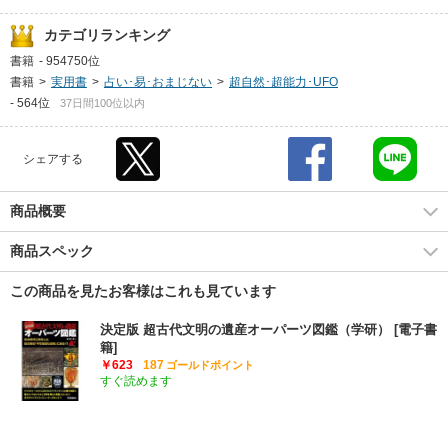
カテゴリランキング
書籍
-
954750位
書籍
>
実用書
>
占い･易･おまじない
>
超自然･超能力･UFO
-
564位
37日間100位以内
シェアする
商品概要
商品スペック
この商品を見たお客様はこれも見ています
決定版 超古代文明の遺産オーパーツ図鑑（学研） [電子書
籍]
￥623
187
ゴールドポイント
すぐ読めます