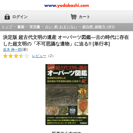
ログイン
カート
トップ
>
書籍
>
実用書
>
占い･易･おまじない
>
超自然･超能力･UFO
決定版 超古代文明の遺産 オーパーツ図鑑―古の時代に存在
した超文明の「不可思議な遺物」に迫る!! [単行本]
並木 伸一郎
(著)
レビュー
（2）