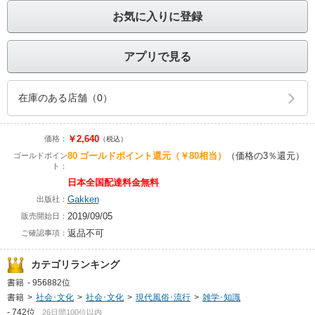
お気に入りに登録
アプリで見る
在庫のある店舗（0）
￥2,640
価格：
（税込）
80
ゴールドポイント還元
（￥80相当）
（価格の3％還元）
ゴールドポイン
ト：
日本全国配達料金無料
Gakken
出版社：
2019/09/05
販売開始日：
返品不可
ご確認事項：
カテゴリランキング
書籍
-
956882位
書籍
>
社会･文化
>
社会･文化
>
現代風俗･流行
>
雑学･知識
-
742位
26日間100位以内