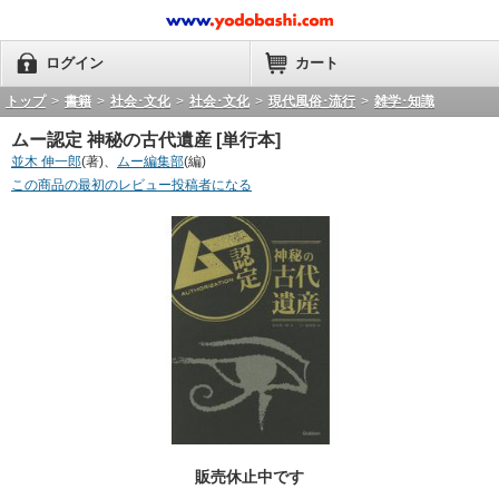
ログイン
カート
トップ
>
書籍
>
社会･文化
>
社会･文化
>
現代風俗･流行
>
雑学･知識
ムー認定 神秘の古代遺産 [単行本]
並木 伸一郎
(著)、
ムー編集部
(編)
この商品の最初のレビュー投稿者になる
販売休止中です