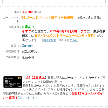
￥2,200
価格：
（税込）
66
ゴールドポイント還元
（￥66相当）
（価格の3％還元）
ゴールドポイン
ト：
在庫あり
お届け日：
今すぐ
のご注文で、
2026年8月11日火曜日まで
に
「
東京都新
宿区
」に
ヨドバシエクストリームサービス便（無料）
がお
届けします。
［
届け先変更
］詳しくは
こちら
Gakken
出版社：
2025/06/05
販売開始日：
返品不可
ご確認事項：
合計12％還元
【
】
書籍の購入はゴールドポイントカード・プラ
スのクレジット決済がお得です。
通常3％ゴールドポイント還元のところ、後日付与されるクレジ
ット決済ポイント（1％）と特典ポイント（6％）、さらにご利
合計12％ゴールドポイ
用明細WEBチェックにご登録いただくと2％追加して
ント還元！
詳しくはこちら