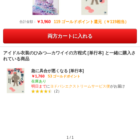
￥3,960
119
ゴールドポイント還元（￥119相当）
合計金額：
両方カートに入れる
アイドル衣装のひみつ―カワイイの方程式 [単行本] と一緒に購入さ
れている商品
急に具合が悪くなる [単行本]
￥1,760
53
ゴールドポイント
在庫あり
明日まで
に
ヨドバシエクストリームサービス便
がお届け
（2）
1
/
1