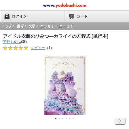
ログイン
カート
トップ
>
書籍
>
文学
>
エッセイ
>
エッセイ
アイドル衣装のひみつ―カワイイの方程式 [単行本]
茅野 しのぶ
(著)
レビュー
（1）