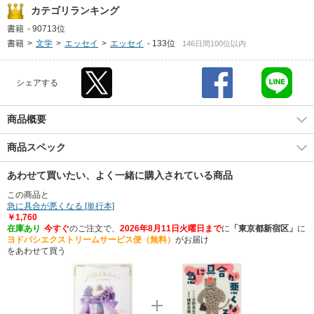
カテゴリランキング
書籍
-
90713位
書籍
>
文学
>
エッセイ
>
エッセイ
-
133位
146日間100位以内
シェアする
商品概要
商品スペック
あわせて買いたい、よく一緒に購入されている商品
この商品と
急に具合が悪くなる [単行本]
￥1,760
在庫あり
今すぐ
のご注文で、
2026年8月11日火曜日まで
に
「東京都新宿区」
に
ヨドバシエクストリームサービス便（無料）
がお届け
をあわせて買う