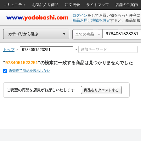
コミュニティ
お気に入り商品
注文照会
サイトマップ
店舗のご案内
ログイン
をしてお買い物をもっと便利に
商品お届け地域を設定
すると、商品情報
カテゴリから選ぶ
全ての商品
トップ
>
>
"
9784051523251
"の検索に一致する商品は見つかりませんでした
販売終了商品を表示しない
ご要望の商品を店員がお探しいたします
商品をリクエストする