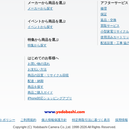
メーカーから商品を選ぶ
アフターサービス
メーカーから探す
修理
保証
返品・交換
イベントから商品を選ぶ
買取サービス
イベントから探す
小型家電リサイクル
使用済みカートリッ
特集から商品を選ぶ
配送設置・工事 協
特集から探す
はじめてのお客様へ
お買い物の流れ
お支払い方法
商品の設置・リサイクル回収
配達・納期
商品を探す
商品ご購入ガイド
iPhone対応ショッピングアプリ
トポリシー
ご利用規約
個人情報保護方針
特定商取引法に基づく表示
採用情報
Copyright (C) Yodobashi Camera Co.,Ltd. 1998-2026 All Rights Reserved.