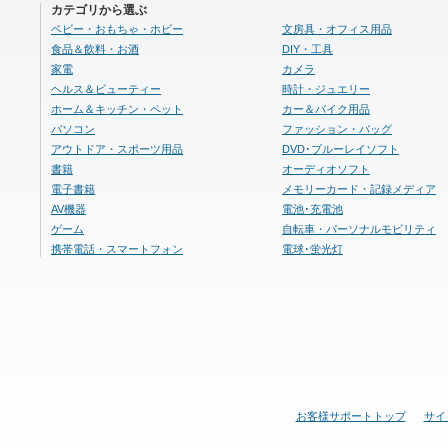
カテゴリから選ぶ
ベビー・おもちゃ・ホビー
文房具・オフィス用品
食品＆飲料・お酒
DIY・工具
家電
カメラ
ヘルス＆ビューティー
時計・ジュエリー
ホーム＆キッチン・ペット
カー＆バイク用品
パソコン
ファッション・バッグ
アウトドア・スポーツ用品
DVD･ブルーレイソフト
書籍
オーディオソフト
電子書籍
メモリーカード・記録メディア
AV機器
電池･充電池
ゲーム
自転車・パーソナルモビリティ
携帯電話・スマートフォン
電球･蛍光灯
お客様サポートトップ
サイ