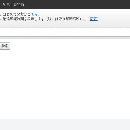
新規会員登録
。はじめての方は
こちら
。
に配達可能時間を表示します（現在は
東京都新宿区
）。
［
変更
］
検索